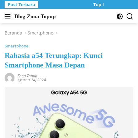
Langsung
Post Terbaru
Top Up Murah di Zon
ke
Blog Zona Topup
konten
Tips
dan
Trik
Beranda
Smartphone
bermain
Smartphone
game
online
Rahasia a54 Terungkap: Kunci
Smartphone Masa Depan
Zona Topup
Agustus 14, 2024