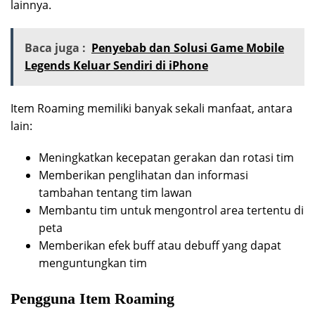
lainnya.
Baca juga :
Penyebab dan Solusi Game Mobile
Legends Keluar Sendiri di iPhone
Item Roaming memiliki banyak sekali manfaat, antara
lain:
Meningkatkan kecepatan gerakan dan rotasi tim
Memberikan penglihatan dan informasi
tambahan tentang tim lawan
Membantu tim untuk mengontrol area tertentu di
peta
Memberikan efek buff atau debuff yang dapat
menguntungkan tim
Pengguna Item Roaming