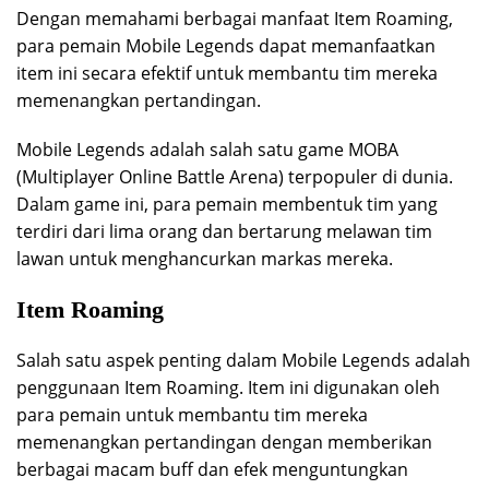
Dengan memahami berbagai manfaat Item Roaming,
para pemain Mobile Legends dapat memanfaatkan
item ini secara efektif untuk membantu tim mereka
memenangkan pertandingan.
Mobile Legends adalah salah satu game MOBA
(Multiplayer Online Battle Arena) terpopuler di dunia.
Dalam game ini, para pemain membentuk tim yang
terdiri dari lima orang dan bertarung melawan tim
lawan untuk menghancurkan markas mereka.
Item Roaming
Salah satu aspek penting dalam Mobile Legends adalah
penggunaan Item Roaming. Item ini digunakan oleh
para pemain untuk membantu tim mereka
memenangkan pertandingan dengan memberikan
berbagai macam buff dan efek menguntungkan