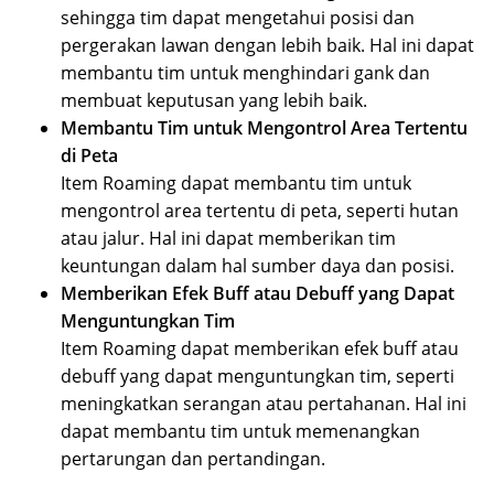
sehingga tim dapat mengetahui posisi dan
pergerakan lawan dengan lebih baik. Hal ini dapat
membantu tim untuk menghindari gank dan
membuat keputusan yang lebih baik.
Membantu Tim untuk Mengontrol Area Tertentu
di Peta
Item Roaming dapat membantu tim untuk
mengontrol area tertentu di peta, seperti hutan
atau jalur. Hal ini dapat memberikan tim
keuntungan dalam hal sumber daya dan posisi.
Memberikan Efek Buff atau Debuff yang Dapat
Menguntungkan Tim
Item Roaming dapat memberikan efek buff atau
debuff yang dapat menguntungkan tim, seperti
meningkatkan serangan atau pertahanan. Hal ini
dapat membantu tim untuk memenangkan
pertarungan dan pertandingan.