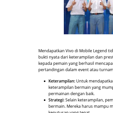
Mendapatkan Vivo di Mobile Legend tid
bukti nyata dari keterampilan dan pres
kepada pemain yang berhasil mencapa
pertandingan dalam event atau turna
Keterampilan:
Untuk mendapatkan 
keterampilan bermain yang mump
permainan dengan baik.
Strategi:
Selain keterampilan, pem
bermain. Mereka harus mampu m
keputusan yang tepat.