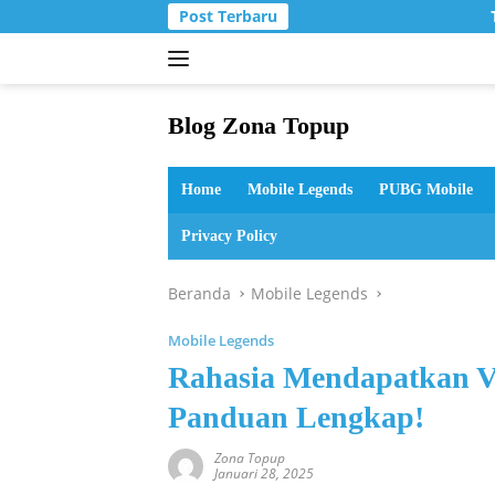
Langsung
Post Terbaru
T
ke
konten
Blog Zona Topup
Tips
dan
Home
Mobile Legends
PUBG Mobile
Trik
bermain
Privacy Policy
game
online
Beranda
Mobile Legends
Mobile Legends
Rahasia Mendapatkan Vi
Panduan Lengkap!
Zona Topup
Januari 28, 2025