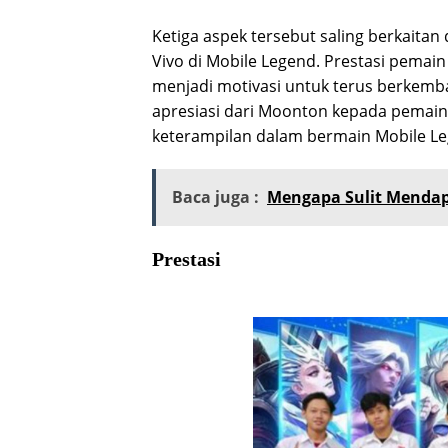
Ketiga aspek tersebut saling berkaita
Vivo di Mobile Legend. Prestasi pemai
menjadi motivasi untuk terus berkemba
apresiasi dari Moonton kepada pemain
keterampilan dalam bermain Mobile Le
Baca juga :
Mengapa Sulit Mendapa
Prestasi