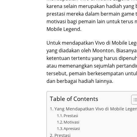
karena selain merupakan hadiah yang b
prestasi mereka dalam bermain game te
motivasi bagi pemain lain untuk ter
Mobile Legend.
Untuk mendapatkan Vivo di Mobile Leg
yang diadakan oleh Moonton. Biasanya,
ketentuan tertentu yang harus dipenuh
atau memenangkan sejumlah pertandin
tersebut, pemain berkesempatan untu
dan berbagai hadiah lainnya.
Table of Contents
Yang Mendapatkan Vivo di Mobile Lege
Prestasi
Motivasi
Apresiasi
Prestasi