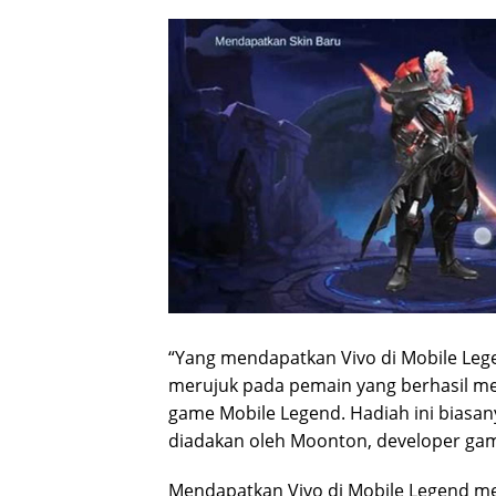
“Yang mendapatkan Vivo di Mobile Lege
merujuk pada pemain yang berhasil m
game Mobile Legend. Hadiah ini biasan
diadakan oleh Moonton, developer ga
Mendapatkan Vivo di Mobile Legend me