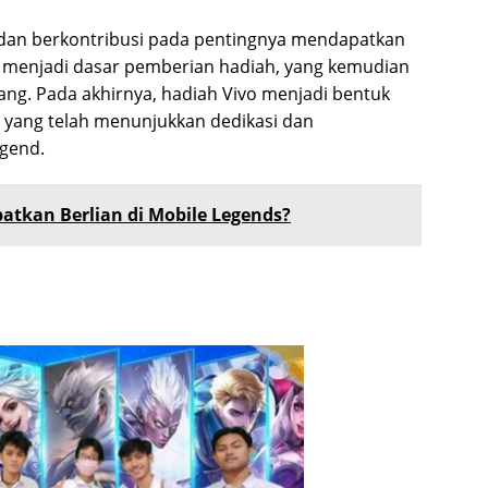
n dan berkontribusi pada pentingnya mendapatkan
n menjadi dasar pemberian hadiah, yang kemudian
ng. Pada akhirnya, hadiah Vivo menjadi bentuk
 yang telah menunjukkan dedikasi dan
gend.
tkan Berlian di Mobile Legends?