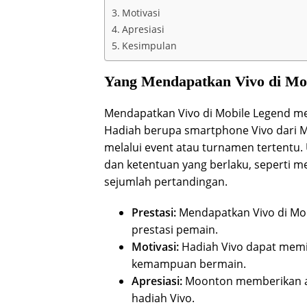
Motivasi
Apresiasi
Kesimpulan
Yang Mendapatkan Vivo di Mo
Mendapatkan Vivo di Mobile Legend m
Hadiah berupa smartphone Vivo dari M
melalui event atau turnamen tertentu
dan ketentuan yang berlaku, seperti 
sejumlah pertandingan.
Prestasi:
Mendapatkan Vivo di Mob
prestasi pemain.
Motivasi:
Hadiah Vivo dapat memi
kemampuan bermain.
Apresiasi:
Moonton memberikan ap
hadiah Vivo.