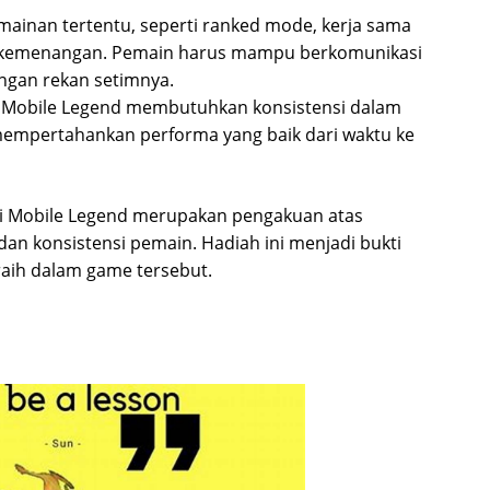
inan tertentu, seperti ranked mode, kerja sama
h kemenangan. Pemain harus mampu berkomunikasi
ngan rekan setimnya.
 Mobile Legend membutuhkan konsistensi dalam
mpertahankan performa yang baik dari waktu ke
i Mobile Legend merupakan pengakuan atas
 dan konsistensi pemain. Hadiah ini menjadi bukti
raih dalam game tersebut.