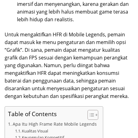
imersif dan menyenangkan, karena gerakan dan
animasi yang lebih halus membuat game terasa
lebih hidup dan realistis.
Untuk mengaktifkan HFR di Mobile Legends, pemain
dapat masuk ke menu pengaturan dan memilih opsi
“Grafik”. Di sana, pemain dapat mengatur kualitas
grafik dan FPS sesuai dengan kemampuan perangkat
yang digunakan. Namun, perlu diingat bahwa
mengaktifkan HFR dapat meningkatkan konsumsi
baterai dan penggunaan data, sehingga pemain
disarankan untuk menyesuaikan pengaturan sesuai
dengan kebutuhan dan spesifikasi perangkat mereka.
Table of Contents
Apa Itu High Frame Rate Mobile Legends
Kualitas Visual
Keunggulan Kompetitif