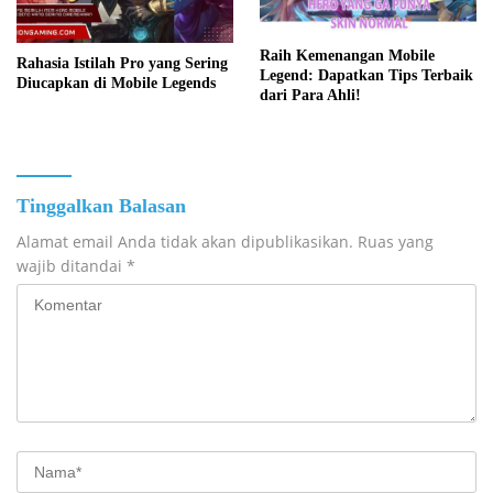
Raih Kemenangan Mobile
Rahasia Istilah Pro yang Sering
Legend: Dapatkan Tips Terbaik
Diucapkan di Mobile Legends
dari Para Ahli!
Tinggalkan Balasan
Alamat email Anda tidak akan dipublikasikan.
Ruas yang
wajib ditandai
*