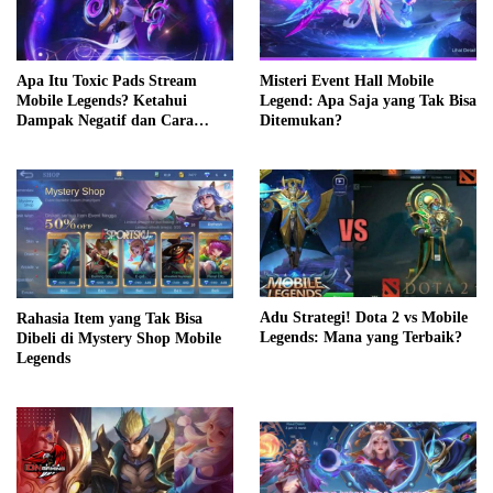
Apa Itu Toxic Pads Stream
Misteri Event Hall Mobile
Mobile Legends? Ketahui
Legend: Apa Saja yang Tak Bisa
Dampak Negatif dan Cara
Ditemukan?
Mengatasinya
Adu Strategi! Dota 2 vs Mobile
Rahasia Item yang Tak Bisa
Legends: Mana yang Terbaik?
Dibeli di Mystery Shop Mobile
Legends