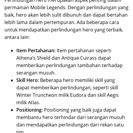
permainan Mobile Legends. Dengan perlindungan yang
baik, hero akan lebih sulit dibunuh dan dapat bertahan
lebih lama dalam pertempuran. Ada beberapa cara
untuk mendapatkan perlindungan hero yang terbaik,
antara lain:
Item Pertahanan:
Item pertahanan seperti
Athena’s Shield dan Antique Cuirass dapat
memberikan perlindungan tambahan terhadap
serangan musuh.
Skill Hero:
Beberapa hero memiliki skill yang
dapat memberikan perlindungan, seperti skill
Winter Truncheon milik Eudora dan skill Aegis
milik Atlas.
Positioning:
Positioning yang baik juga dapat
membantu hero terhindar dari serangan musuh
dan mendapatkan perlindungan dari rekan satu
tim.