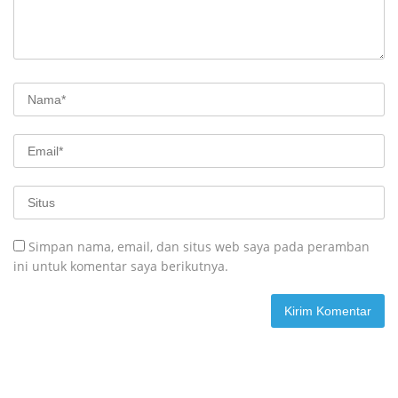
Simpan nama, email, dan situs web saya pada peramban
ini untuk komentar saya berikutnya.