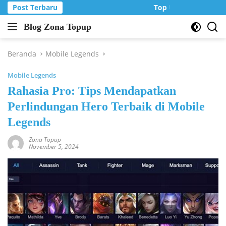
Langsung
Post Terbaru
Top Up Murah di Zo
ke
Blog Zona Topup
konten
Tips
dan
Trik
Beranda
Mobile Legends
bermain
Mobile Legends
game
online
Rahasia Pro: Tips Mendapatkan
Perlindungan Hero Terbaik di Mobile
Legends
Zona Topup
November 5, 2024