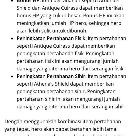
Bonus HP:
Item pertahanan seperti Athena’s
Shield dan Antique Cuirass dapat memberikan
bonus HP yang cukup besar. Bonus HP ini akan
meningkatkan jumlah HP hero, sehingga hero
akan lebih sulit untuk dibunuh.
Peningkatan Pertahanan Fisik:
Item pertahanan
seperti Antique Cuirass dapat memberikan
peningkatan pertahanan fisik. Peningkatan
pertahanan fisik ini akan mengurangi jumlah
damage yang diterima hero dari serangan fisik.
Peningkatan Pertahanan Sihir:
Item pertahanan
seperti Athena’s Shield dapat memberikan
peningkatan pertahanan sihir. Peningkatan
pertahanan sihir ini akan mengurangi jumlah
damage yang diterima hero dari serangan sihir.
Dengan menggunakan kombinasi item pertahanan
yang tepat, hero akan dapat bertahan lebih lama