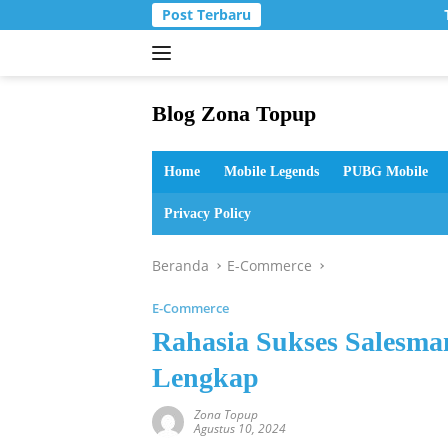
Langsung
Post Terbaru
T
ke
konten
Blog Zona Topup
Tips
dan
Home
Mobile Legends
PUBG Mobile
Trik
bermain
Privacy Policy
game
online
Beranda
E-Commerce
E-Commerce
Rahasia Sukses Salesm
Lengkap
Zona Topup
Agustus 10, 2024