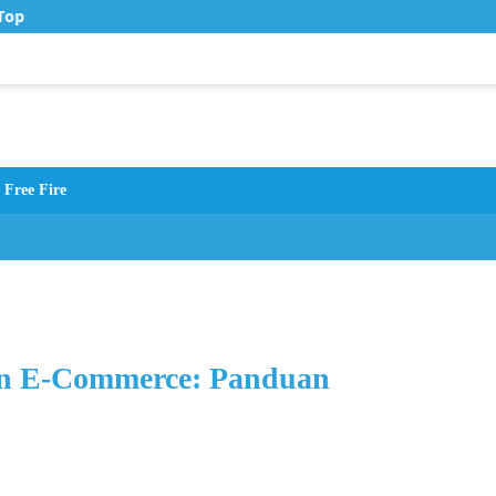
op Up Murah di Zona Topup
Free Fire
an E-Commerce: Panduan