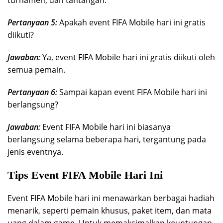
Pertanyaan 5:
Apakah event FIFA Mobile hari ini gratis
diikuti?
Jawaban:
Ya, event FIFA Mobile hari ini gratis diikuti oleh
semua pemain.
Pertanyaan 6:
Sampai kapan event FIFA Mobile hari ini
berlangsung?
Jawaban:
Event FIFA Mobile hari ini biasanya
berlangsung selama beberapa hari, tergantung pada
jenis eventnya.
Tips Event FIFA Mobile Hari Ini
Event FIFA Mobile hari ini menawarkan berbagai hadiah
menarik, seperti pemain khusus, paket item, dan mata
uang dalam game. Untuk memaksimalkan keuntungan