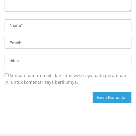
Simpan nama, email, dan situs web saya pada peramban
ini untuk komentar saya berikutnya.