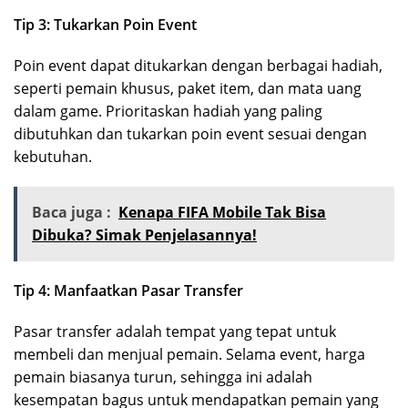
Tip 3: Tukarkan Poin Event
Poin event dapat ditukarkan dengan berbagai hadiah,
seperti pemain khusus, paket item, dan mata uang
dalam game. Prioritaskan hadiah yang paling
dibutuhkan dan tukarkan poin event sesuai dengan
kebutuhan.
Baca juga :
Kenapa FIFA Mobile Tak Bisa
Dibuka? Simak Penjelasannya!
Tip 4: Manfaatkan Pasar Transfer
Pasar transfer adalah tempat yang tepat untuk
membeli dan menjual pemain. Selama event, harga
pemain biasanya turun, sehingga ini adalah
kesempatan bagus untuk mendapatkan pemain yang