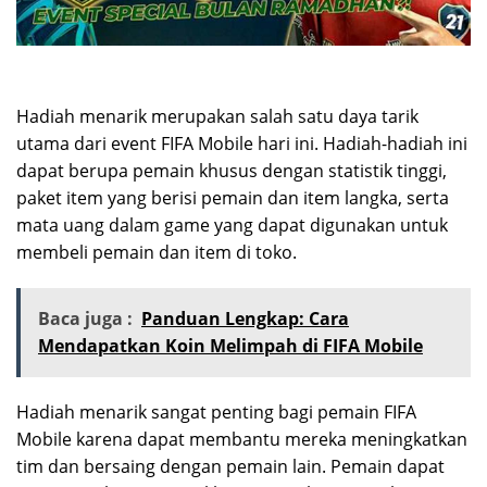
Hadiah menarik merupakan salah satu daya tarik
utama dari event FIFA Mobile hari ini. Hadiah-hadiah ini
dapat berupa pemain khusus dengan statistik tinggi,
paket item yang berisi pemain dan item langka, serta
mata uang dalam game yang dapat digunakan untuk
membeli pemain dan item di toko.
Baca juga :
Panduan Lengkap: Cara
Mendapatkan Koin Melimpah di FIFA Mobile
Hadiah menarik sangat penting bagi pemain FIFA
Mobile karena dapat membantu mereka meningkatkan
tim dan bersaing dengan pemain lain. Pemain dapat