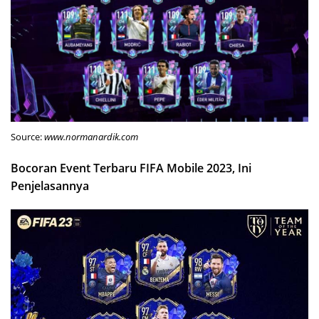
Source:
www.normanardik.com
Bocoran Event Terbaru FIFA Mobile 2023, Ini
Penjelasannya