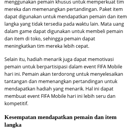
menggunakan pemain khusus untuk memperkuat tim
mereka dan memenangkan pertandingan. Paket item
dapat digunakan untuk mendapatkan pemain dan item
langka yang tidak tersedia pada waktu lain. Mata uang
dalam game dapat digunakan untuk membeli pemain
dan item di toko, sehingga pemain dapat
meningkatkan tim mereka lebih cepat.
Selain itu, hadiah menarik juga dapat memotivasi
pemain untuk berpartisipasi dalam event FIFA Mobile
hari ini. Pemain akan terdorong untuk menyelesaikan
tantangan dan memenangkan pertandingan untuk
mendapatkan hadiah yang menarik. Hal ini dapat
membuat event FIFA Mobile hari ini lebih seru dan
kompetitif.
Kesempatan mendapatkan pemain dan item
langka