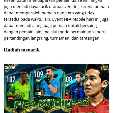
Kesempatan mendapatkan pemain dan item langka
juga menjadi daya tarik utama event ini, karena pemain
dapat memperoleh pemain dan item yang tidak
tersedia pada waktu lain. Event FIFA Mobile hari ini juga
dapat menjadi ajang bagi pemain untuk bersaing
dengan pemain lain, melalui mode permainan seperti
pertandingan langsung, turnamen, dan tantangan.
Hadiah menarik