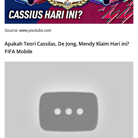
Source:
www.youtube.com
Apakah Teori Cassilas, De Jong, Mendy Klaim Hari ini?
FIFA Mobile