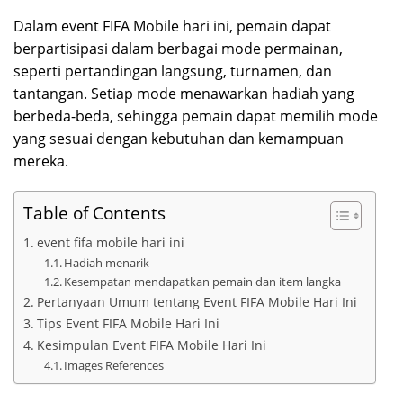
Dalam event FIFA Mobile hari ini, pemain dapat
berpartisipasi dalam berbagai mode permainan,
seperti pertandingan langsung, turnamen, dan
tantangan. Setiap mode menawarkan hadiah yang
berbeda-beda, sehingga pemain dapat memilih mode
yang sesuai dengan kebutuhan dan kemampuan
mereka.
Table of Contents
event fifa mobile hari ini
Hadiah menarik
Kesempatan mendapatkan pemain dan item langka
Pertanyaan Umum tentang Event FIFA Mobile Hari Ini
Tips Event FIFA Mobile Hari Ini
Kesimpulan Event FIFA Mobile Hari Ini
Images References