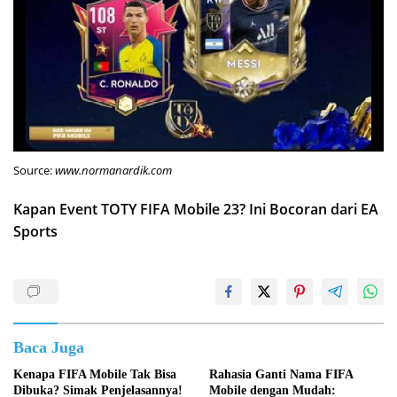
Source:
www.normanardik.com
Kapan Event TOTY FIFA Mobile 23? Ini Bocoran dari EA
Sports
Baca Juga
Kenapa FIFA Mobile Tak Bisa
Rahasia Ganti Nama FIFA
Dibuka? Simak Penjelasannya!
Mobile dengan Mudah: