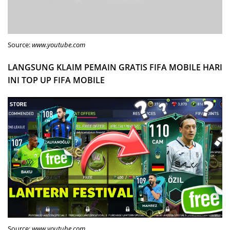
Source:
www.youtube.com
LANGSUNG KLAIM PEMAIN GRATIS FIFA MOBILE HARI
INI TOP UP FIFA MOBILE
Source:
www.youtube.com