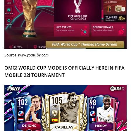
Source:
www.youtube.com
OMG! WORLD CUP MODE IS OFFICIALLY HERE IN FIFA
MOBILE 22! TOURNAMENT