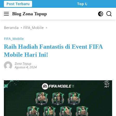
Langsung
Post Terbaru
Top Up Murah di Zona
ke
Blog Zona Topup
konten
Tips
dan
Trik
Beranda
FIFA_Mobile
bermain
FIFA_Mobile
game
online
Raih Hadiah Fantastis di Event FIFA
Mobile Hari Ini!
Zona Topup
Agustus 4, 2024