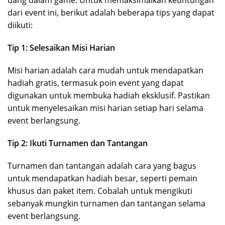
dari event ini, berikut adalah beberapa tips yang dapat
diikuti:
Tip 1: Selesaikan Misi Harian
Misi harian adalah cara mudah untuk mendapatkan
hadiah gratis, termasuk poin event yang dapat
digunakan untuk membuka hadiah eksklusif. Pastikan
untuk menyelesaikan misi harian setiap hari selama
event berlangsung.
Tip 2: Ikuti Turnamen dan Tantangan
Turnamen dan tantangan adalah cara yang bagus
untuk mendapatkan hadiah besar, seperti pemain
khusus dan paket item. Cobalah untuk mengikuti
sebanyak mungkin turnamen dan tantangan selama
event berlangsung.