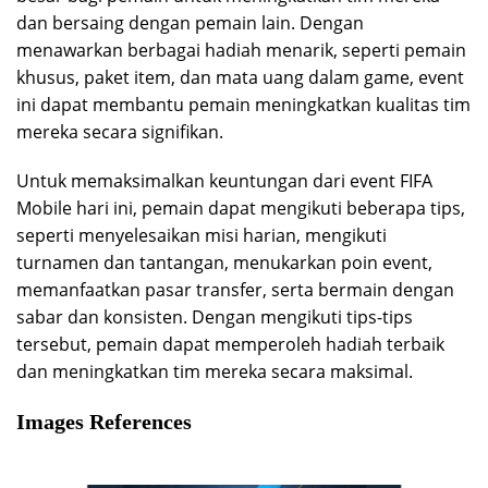
dan bersaing dengan pemain lain. Dengan
menawarkan berbagai hadiah menarik, seperti pemain
khusus, paket item, dan mata uang dalam game, event
ini dapat membantu pemain meningkatkan kualitas tim
mereka secara signifikan.
Untuk memaksimalkan keuntungan dari event FIFA
Mobile hari ini, pemain dapat mengikuti beberapa tips,
seperti menyelesaikan misi harian, mengikuti
turnamen dan tantangan, menukarkan poin event,
memanfaatkan pasar transfer, serta bermain dengan
sabar dan konsisten. Dengan mengikuti tips-tips
tersebut, pemain dapat memperoleh hadiah terbaik
dan meningkatkan tim mereka secara maksimal.
Images References