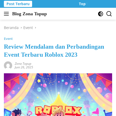
Langsung
Post Terbaru
Top Up Murah di Zo
ke
Blog Zona Topup
konten
Tips
dan
Trik
Beranda
Event
bermain
Event
game
online
Review Mendalam dan Perbandingan
Event Terbaru Roblox 2023
Zona Topup
Juni 26, 2025