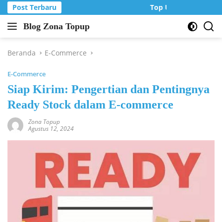
Langsung
Post Terbaru
Top Up Murah di Zon
ke
Blog Zona Topup
konten
Tips
dan
Trik
Beranda
E-Commerce
bermain
E-Commerce
game
online
Siap Kirim: Pengertian dan Pentingnya
Ready Stock dalam E-commerce
Zona Topup
Agustus 12, 2024