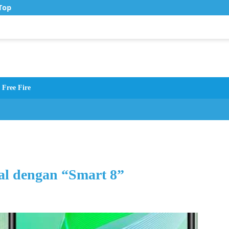
op Up Murah di Zona Topup
Free Fire
tal dengan “Smart 8”