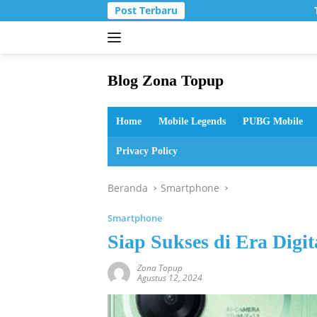
Langsung
Post Terbaru
T
ke
konten
Blog Zona Topup
Tips
dan
Home
Mobile Legends
PUBG Mobile
Trik
bermain
Privacy Policy
game
online
Beranda
Smartphone
Smartphone
Siap Sukses di Era Digi
Zona Topup
Agustus 12, 2024