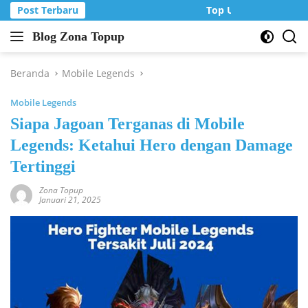
Langsung
Post Terbaru
Top Up Murah di Zon
ke
Blog Zona Topup
konten
Tips
dan
Trik
Beranda
Mobile Legends
bermain
Mobile Legends
game
online
Siapa Jagoan Terganas di Mobile
Legends: Ketahui Hero dengan Damage
Tertinggi
Zona Topup
Januari 21, 2025