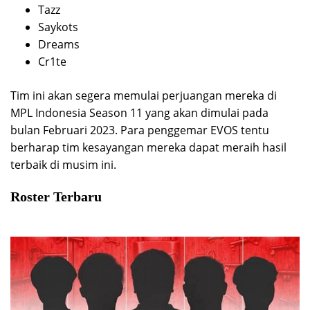
Tazz
Saykots
Dreams
Cr1te
Tim ini akan segera memulai perjuangan mereka di
MPL Indonesia Season 11 yang akan dimulai pada
bulan Februari 2023. Para penggemar EVOS tentu
berharap tim kesayangan mereka dapat meraih hasil
terbaik di musim ini.
Roster Terbaru