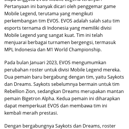
Pertanyaan ini banyak dicari oleh penggemar game
Mobile Legend, terutama yang mengikuti
perkembangan tim EVOS. EVOS adalah salah satu tim
esports ternama di Indonesia yang memiliki divisi
Mobile Legend yang sangat kuat. Tim ini telah
menjuarai berbagai turnamen bergengsi, termasuk
MPL Indonesia dan M1 World Championship.
Pada bulan Januari 2023, EVOS mengumumkan
perubahan roster untuk divisi Mobile Legend mereka.
Dua pemain baru bergabung dengan tim, yaitu Saykots
dan Dreams. Saykots sebelumnya bermain untuk tim
Rebellion Zion, sedangkan Dreams merupakan mantan
pemain Bigetron Alpha. Kedua pemain ini diharapkan
dapat memperkuat EVOS dan membawa tim ini
kembali meraih prestasi.
Dengan bergabungnya Saykots dan Dreams, roster