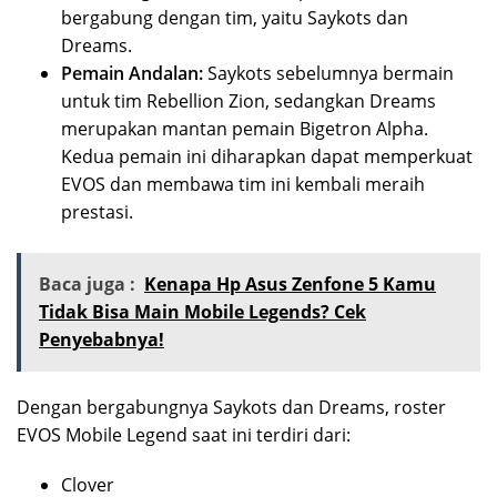
bergabung dengan tim, yaitu Saykots dan
Dreams.
Pemain Andalan:
Saykots sebelumnya bermain
untuk tim Rebellion Zion, sedangkan Dreams
merupakan mantan pemain Bigetron Alpha.
Kedua pemain ini diharapkan dapat memperkuat
EVOS dan membawa tim ini kembali meraih
prestasi.
Baca juga :
Kenapa Hp Asus Zenfone 5 Kamu
Tidak Bisa Main Mobile Legends? Cek
Penyebabnya!
Dengan bergabungnya Saykots dan Dreams, roster
EVOS Mobile Legend saat ini terdiri dari:
Clover