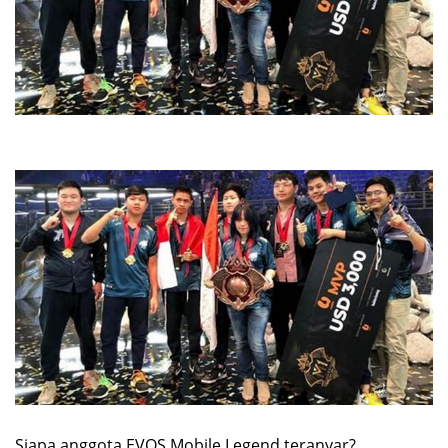
Siapa anggota EVOS Mobile Legend teranyar?