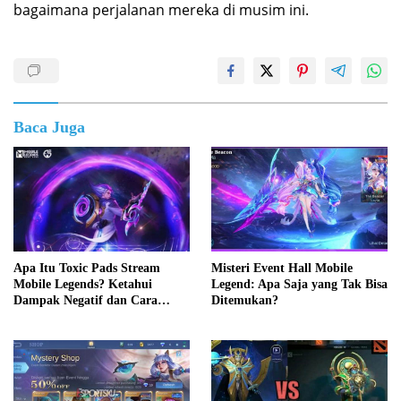
bagaimana perjalanan mereka di musim ini.
Baca Juga
Apa Itu Toxic Pads Stream
Misteri Event Hall Mobile
Mobile Legends? Ketahui
Legend: Apa Saja yang Tak Bisa
Dampak Negatif dan Cara
Ditemukan?
Mengatasinya