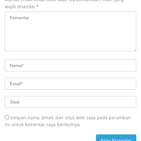
wajib ditandai
*
Simpan nama, email, dan situs web saya pada peramban
ini untuk komentar saya berikutnya.