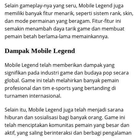
Selain gameplay-nya yang seru, Mobile Legend juga
memiliki banyak fitur menarik, seperti sistem rank, skin,
dan mode permainan yang beragam. Fitur-fitur ini
semakin menambah daya tarik game dan membuat
pemain betah berlama-lama memainkannya.
Dampak Mobile Legend
Mobile Legend telah memberikan dampak yang
signifikan pada industri game dan budaya pop secara
global. Game ini telah melahirkan banyak pemain
profesional dan tim e-sports yang bertanding di
turnamen internasional.
Selain itu, Mobile Legend juga telah menjadi sarana
hiburan dan sosialisasi bagi banyak orang. Game ini
telah menciptakan komunitas pemain yang besar dan
aktif, yang saling berinteraksi dan berbagi pengalaman