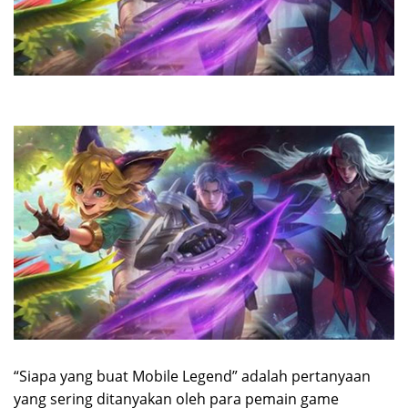
“Siapa yang buat Mobile Legend” adalah pertanyaan
yang sering ditanyakan oleh para pemain game