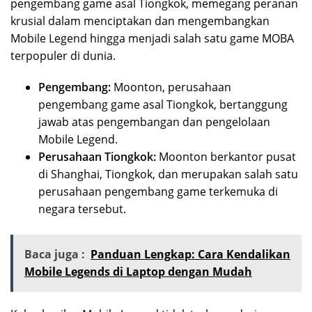
pengembang game asal Tiongkok, memegang peranan
krusial dalam menciptakan dan mengembangkan
Mobile Legend hingga menjadi salah satu game MOBA
terpopuler di dunia.
Pengembang:
Moonton, perusahaan
pengembang game asal Tiongkok, bertanggung
jawab atas pengembangan dan pengelolaan
Mobile Legend.
Perusahaan Tiongkok:
Moonton berkantor pusat
di Shanghai, Tiongkok, dan merupakan salah satu
perusahaan pengembang game terkemuka di
negara tersebut.
Baca juga :
Panduan Lengkap: Cara Kendalikan
Mobile Legends di Laptop dengan Mudah