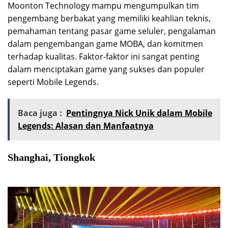
Moonton Technology mampu mengumpulkan tim
pengembang berbakat yang memiliki keahlian teknis,
pemahaman tentang pasar game seluler, pengalaman
dalam pengembangan game MOBA, dan komitmen
terhadap kualitas. Faktor-faktor ini sangat penting
dalam menciptakan game yang sukses dan populer
seperti Mobile Legends.
Baca juga :
Pentingnya Nick Unik dalam Mobile
Legends: Alasan dan Manfaatnya
Shanghai, Tiongkok