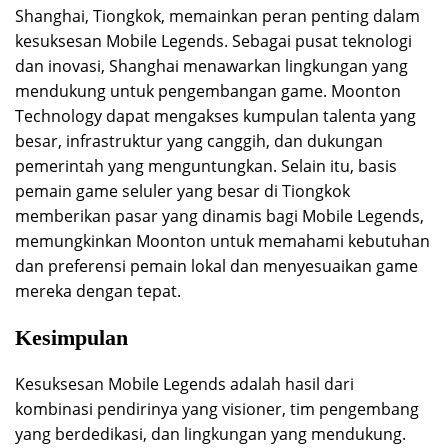
Shanghai, Tiongkok, memainkan peran penting dalam
kesuksesan Mobile Legends. Sebagai pusat teknologi
dan inovasi, Shanghai menawarkan lingkungan yang
mendukung untuk pengembangan game. Moonton
Technology dapat mengakses kumpulan talenta yang
besar, infrastruktur yang canggih, dan dukungan
pemerintah yang menguntungkan. Selain itu, basis
pemain game seluler yang besar di Tiongkok
memberikan pasar yang dinamis bagi Mobile Legends,
memungkinkan Moonton untuk memahami kebutuhan
dan preferensi pemain lokal dan menyesuaikan game
mereka dengan tepat.
Kesimpulan
Kesuksesan Mobile Legends adalah hasil dari
kombinasi pendirinya yang visioner, tim pengembang
yang berdedikasi, dan lingkungan yang mendukung.