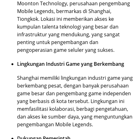
Moonton Technology, perusahaan pengembang
Mobile Legends, bermarkas di Shanghai,
Tiongkok. Lokasi ini memberikan akses ke
kumpulan talenta teknologi yang besar dan
infrastruktur yang mendukung, yang sangat
penting untuk pengembangan dan
pengoperasian game seluler yang sukses.
Lingkungan Industri Game yang Berkembang
Shanghai memiliki lingkungan industri game yang
berkembang pesat, dengan banyak perusahaan
game besar dan pengembang game independen
yang berbasis di kota tersebut. Lingkungan ini
memfasilitasi kolaborasi, berbagi pengetahuan,
dan akses ke sumber daya, yang menguntungkan
pengembangan Mobile Legends.
Dukungan Pemerintah