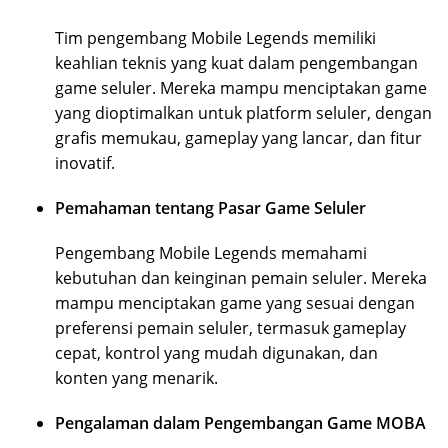
Tim pengembang Mobile Legends memiliki
keahlian teknis yang kuat dalam pengembangan
game seluler. Mereka mampu menciptakan game
yang dioptimalkan untuk platform seluler, dengan
grafis memukau, gameplay yang lancar, dan fitur
inovatif.
Pemahaman tentang Pasar Game Seluler
Pengembang Mobile Legends memahami
kebutuhan dan keinginan pemain seluler. Mereka
mampu menciptakan game yang sesuai dengan
preferensi pemain seluler, termasuk gameplay
cepat, kontrol yang mudah digunakan, dan
konten yang menarik.
Pengalaman dalam Pengembangan Game MOBA