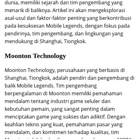
dunia, memiliki sejarah dan tim pengembang yang
menarik di baliknya. Artikel ini akan mengeksplorasi
asal-usul dan faktor-faktor penting yang berkontribusi
pada kesuksesan Mobile Legends, dengan fokus pada
pendirinya, tim pengembang, dan lingkungan yang
mendukung di Shanghai, Tiongkok.
Moonton Technology
Moonton Technology, perusahaan yang berbasis di
Shanghai, Tiongkok, adalah pendiri dan pengembang di
balik Mobile Legends. Tim pengembang
berpengalaman di Moonton memiliki pemahaman
mendalam tentang industri game seluler dan
kebutuhan pemain, yang sangat penting dalam
menciptakan game yang sukses dan adiktif. Dengan
keahlian teknis yang kuat, pemahaman pasar yang
mendalam, dan komitmen terhadap kualitas, tim