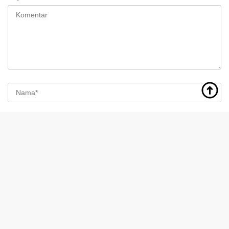
Simpan nama, email, dan situs web saya pada peramban
ini untuk komentar saya berikutnya.