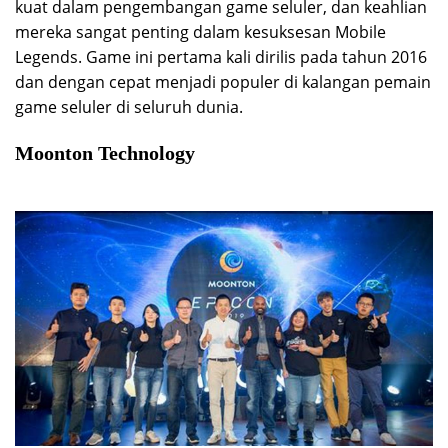
kuat dalam pengembangan game seluler, dan keahlian
mereka sangat penting dalam kesuksesan Mobile
Legends. Game ini pertama kali dirilis pada tahun 2016
dan dengan cepat menjadi populer di kalangan pemain
game seluler di seluruh dunia.
Moonton Technology