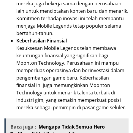
mereka juga bekerja sama dengan perusahaan
lain untuk menciptakan konten baru dan menarik.
Komitmen terhadap inovasi ini telah membantu
menjaga Mobile Legends tetap populer selama
bertahun-tahun.
Keberhasilan Finansial
Kesuksesan Mobile Legends telah membawa
keuntungan finansial yang signifikan bagi
Moonton Technology. Perusahaan ini mampu
memperluas operasinya dan berinvestasi dalam
pengembangan game baru. Keberhasilan
finansial ini juga memungkinkan Moonton
Technology untuk menarik talenta terbaik di
industri gim, yang semakin memperkuat posisi
mereka sebagai pemimpin di pasar game seluler.
Baca juga :
Mengapa Tidak Semua Hero