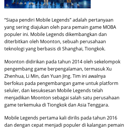
“Siapa pendiri Mobile Legends” adalah pertanyaan
yang sering diajukan oleh para pemain game MOBA
populer ini. Mobile Legends dikembangkan dan
diterbitkan oleh Moonton, sebuah perusahaan
teknologi yang berbasis di Shanghai, Tiongkok.
Moonton didirikan pada tahun 2014 oleh sekelompok
pengembang game berpengalaman, termasuk Xu
Zhenhua, Li Min, dan Yuan Jing. Tim ini awalnya
berfokus pada pengembangan game untuk platform
seluler, dan kesuksesan Mobile Legends telah
menjadikan Moonton sebagai salah satu perusahaan
game terkemuka di Tiongkok dan Asia Tenggara.
Mobile Legends pertama kali dirilis pada tahun 2016
dan dengan cepat menjadi populer di kalangan pemain