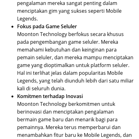
pengalaman mereka sangat penting dalam
menciptakan gim yang sukses seperti Mobile
Legends.
Fokus pada Game Seluler
Moonton Technology berfokus secara khusus
pada pengembangan game seluler. Mereka
memahami kebutuhan dan keinginan para
pemain seluler, dan mereka mampu menciptakan
game yang dioptimalkan untuk platform seluler.
Hal ini terlihat jelas dalam popularitas Mobile
Legends, yang telah diunduh lebih dari satu miliar
kali di seluruh dunia.
Komitmen terhadap Inovasi
Moonton Technology berkomitmen untuk
berinovasi dan menciptakan pengalaman
bermain game baru dan menarik bagi para
pemainnya. Mereka terus memperbarui dan
menambahkan fitur baru ke Mobile Legends, dan