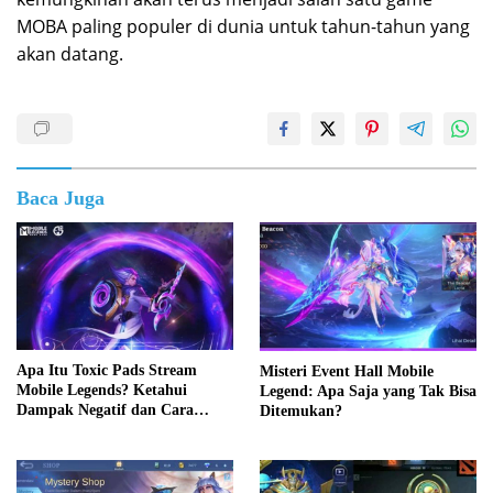
MOBA paling populer di dunia untuk tahun-tahun yang
akan datang.
Baca Juga
Apa Itu Toxic Pads Stream
Misteri Event Hall Mobile
Mobile Legends? Ketahui
Legend: Apa Saja yang Tak Bisa
Dampak Negatif dan Cara
Ditemukan?
Mengatasinya