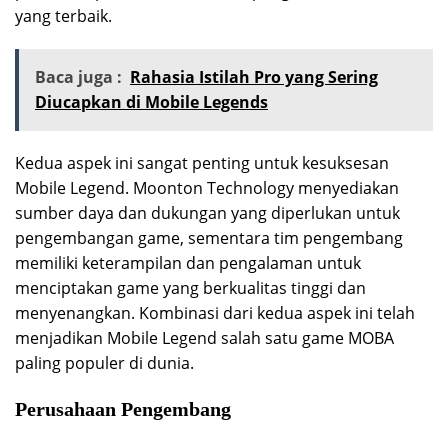
yang terbaik.
Baca juga :
Rahasia Istilah Pro yang Sering
Diucapkan di Mobile Legends
Kedua aspek ini sangat penting untuk kesuksesan
Mobile Legend. Moonton Technology menyediakan
sumber daya dan dukungan yang diperlukan untuk
pengembangan game, sementara tim pengembang
memiliki keterampilan dan pengalaman untuk
menciptakan game yang berkualitas tinggi dan
menyenangkan. Kombinasi dari kedua aspek ini telah
menjadikan Mobile Legend salah satu game MOBA
paling populer di dunia.
Perusahaan Pengembang