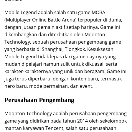
Mobile Legend adalah salah satu game MOBA
(Multiplayer Online Battle Arena) terpopuler di dunia,
dengan jutaan pemain aktif setiap harinya. Game ini
dikembangkan dan diterbitkan oleh Moonton
Technology, sebuah perusahaan pengembang game
yang berbasis di Shanghai, Tiongkok. Kesuksesan
Mobile Legend tidak lepas dari gameplay-nya yang
mudah dipelajari namun sulit untuk dikuasai, serta
karakter-karakternya yang unik dan beragam. Game ini
juga terus diperbarui dengan konten baru, termasuk
hero baru, mode permainan, dan event.
Perusahaan Pengembang
Moonton Technology adalah perusahaan pengembang
game yang didirikan pada tahun 2014 oleh sekelompok
mantan karyawan Tencent, salah satu perusahaan