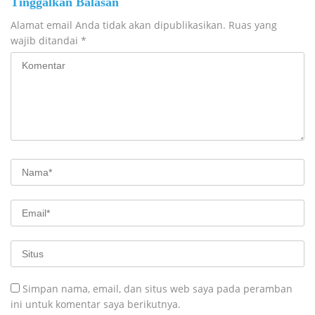
Tinggalkan Balasan
Alamat email Anda tidak akan dipublikasikan.
Ruas yang
wajib ditandai
*
Simpan nama, email, dan situs web saya pada peramban
ini untuk komentar saya berikutnya.