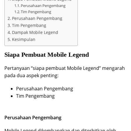
Perusahaan Pengembang
Tim Pengembang
Perusahaan Pengembang
Tim Pengembang
Dampak Mobile Legend
Kesimpulan
Siapa Pembuat Mobile Legend
Pertanyaan “siapa pembuat Mobile Legend” mengarah
pada dua aspek penting:
Perusahaan Pengembang
Tim Pengembang
Perusahaan Pengembang
Mobile Legend dikembangkan dan diterbitkan oleh