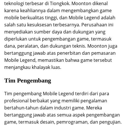
teknologi terbesar di Tiongkok. Moonton dikenal
karena keahliannya dalam mengembangkan game
mobile berkualitas tinggi, dan Mobile Legend adalah
salah satu kesuksesan terbesarnya. Perusahaan ini
menyediakan sumber daya dan dukungan yang
diperlukan untuk pengembangan game, termasuk
dana, peralatan, dan dukungan teknis. Moonton juga
bertanggung jawab atas penerbitan dan pemasaran
Mobile Legend, memastikan bahwa game tersebut
menjangkau khalayak luas.
Tim Pengembang
Tim pengembang Mobile Legend terdiri dari para
profesional berbakat yang memiliki pengalaman
bertahun-tahun dalam industri game. Mereka
bertanggung jawab atas semua aspek pengembangan
game, termasuk desain, pemrograman, dan pengujian.