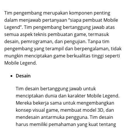
Tim pengembang merupakan komponen penting
dalam menjawab pertanyaan “siapa pembuat Mobile
Legend”. Tim pengembang bertanggung jawab atas
semua aspek teknis pembuatan game, termasuk
desain, pemrograman, dan pengujian. Tanpa tim
pengembang yang terampil dan berpengalaman, tidak
mungkin menciptakan game berkualitas tinggi seperti
Mobile Legend.
Desain
Tim desain bertanggung jawab untuk
menciptakan dunia dan karakter Mobile Legend.
Mereka bekerja sama untuk mengembangkan
konsep visual game, membuat model 3D, dan
mendesain antarmuka pengguna. Tim desain
harus memiliki pemahaman yang kuat tentang