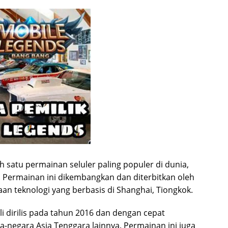
 satu permainan seluler paling populer di dunia,
f. Permainan ini dikembangkan dan diterbitkan oleh
n teknologi yang berbasis di Shanghai, Tiongkok.
i dirilis pada tahun 2016 dan dengan cepat
a-negara Asia Tenggara lainnya. Permainan ini juga