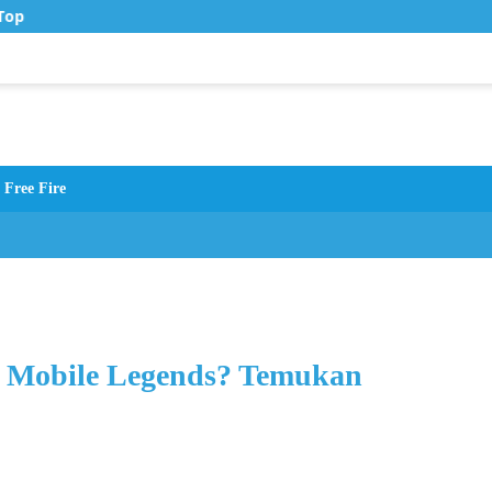
op Up Murah di Zona Topup
Free Fire
 Mobile Legends? Temukan