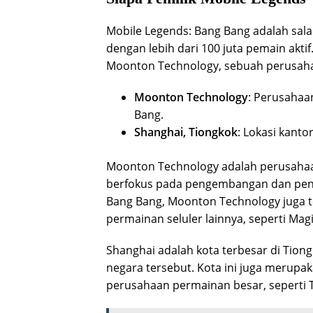
Mobile Legends: Bang Bang adalah salah
dengan lebih dari 100 juta pemain akti
Moonton Technology, sebuah perusahaa
Moonton Technology
: Perusahaa
Bang.
Shanghai, Tiongkok
: Lokasi kant
Moonton Technology adalah perusahaan
berfokus pada pengembangan dan pener
Bang Bang, Moonton Technology juga
permainan seluler lainnya, seperti Ma
Shanghai adalah kota terbesar di Tio
negara tersebut. Kota ini juga merupa
perusahaan permainan besar, seperti T