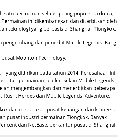
 satu permainan seluler paling populer di dunia,
f. Permainan ini dikembangkan dan diterbitkan oleh
n teknologi yang berbasis di Shanghai, Tiongkok.
n pengembang dan penerbit Mobile Legends: Bang
or pusat Moonton Technology.
 yang didirikan pada tahun 2014. Perusahaan ini
bitan permainan seluler. Selain Mobile Legends:
 telah mengembangkan dan menerbitkan beberapa
gic Rush: Heroes dan Mobile Legends: Adventure.
ngkok dan merupakan pusat keuangan dan komersial
kan pusat industri permainan Tiongkok. Banyak
encent dan NetEase, berkantor pusat di Shanghai.