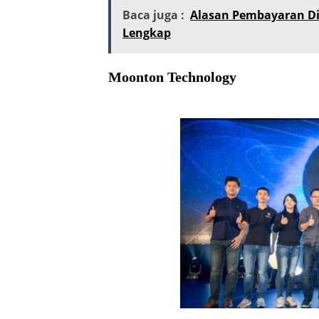
Baca juga :
Alasan Pembayaran Di
Lengkap
Moonton Technology