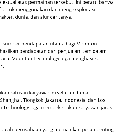
lektual atas permainan tersebut. Ini berarti bahwa
if untuk menggunakan dan mengeksploitasi
kter, dunia, dan alur ceritanya.
ah sumber pendapatan utama bagi Moonton
hasilkan pendapatan dari penjualan item dalam
 baru. Moonton Technology juga menghasilkan
r.
an ratusan karyawan di seluruh dunia.
 Shanghai, Tiongkok; Jakarta, Indonesia; dan Los
on Technology juga mempekerjakan karyawan jarak
adalah perusahaan yang memainkan peran penting