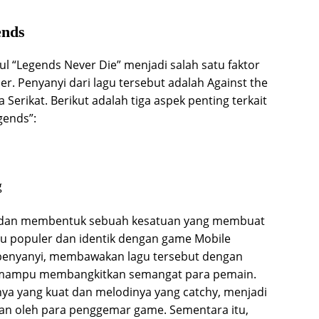
ends
l “Legends Never Die” menjadi salah satu faktor
. Penyanyi dari lagu tersebut adalah Against the
Serikat. Berikut adalah tiga aspek penting terkait
gends”:
g
tan dan membentuk sebuah kesatuan yang membuat
tu populer dan identik dengan game Mobile
i penyanyi, membawakan lagu tersebut dengan
a mampu membangkitkan semangat para pemain.
knya yang kuat dan melodinya yang catchy, menjadi
kan oleh para penggemar game. Sementara itu,