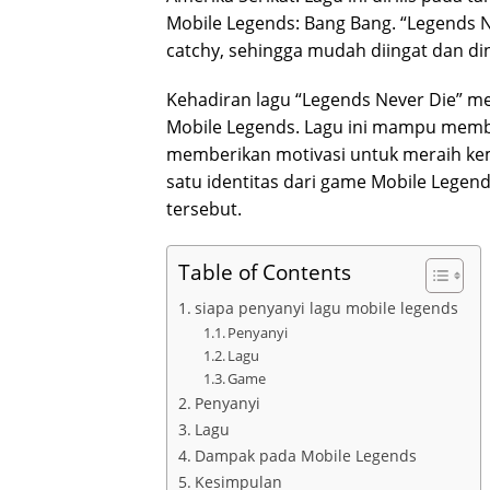
Mobile Legends: Bang Bang. “Legends Ne
catchy, sehingga mudah diingat dan d
Kehadiran lagu “Legends Never Die” 
Mobile Legends. Lagu ini mampu mem
memberikan motivasi untuk meraih keme
satu identitas dari game Mobile Lege
tersebut.
Table of Contents
siapa penyanyi lagu mobile legends
Penyanyi
Lagu
Game
Penyanyi
Lagu
Dampak pada Mobile Legends
Kesimpulan