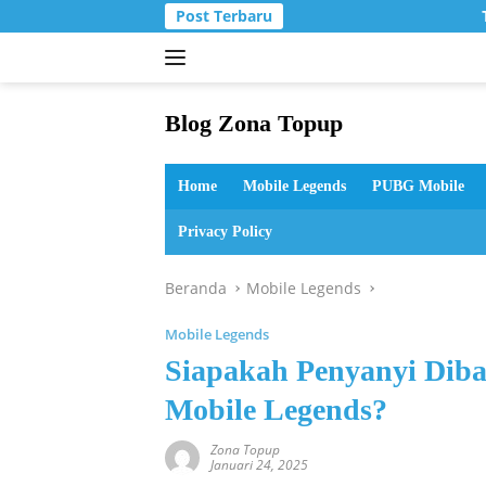
Langsung
Post Terbaru
T
ke
konten
Blog Zona Topup
Tips
dan
Home
Mobile Legends
PUBG Mobile
Trik
bermain
Privacy Policy
game
online
Beranda
Mobile Legends
Mobile Legends
Siapakah Penyanyi Diba
Mobile Legends?
Zona Topup
Januari 24, 2025