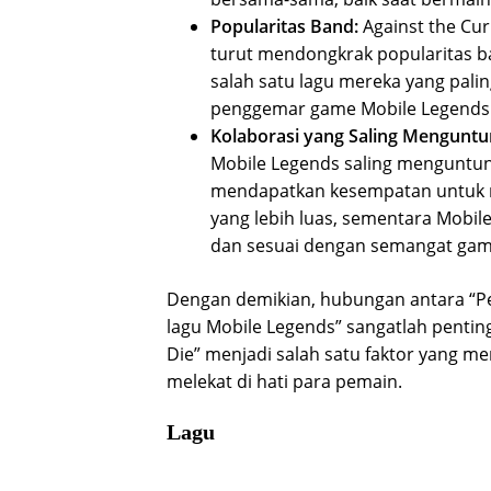
Popularitas Band:
Against the Cur
turut mendongkrak popularitas b
salah satu lagu mereka yang pali
penggemar game Mobile Legends
Kolaborasi yang Saling Menguntu
Mobile Legends saling menguntung
mendapatkan kesempatan untuk 
yang lebih luas, sementara Mobil
dan sesuai dengan semangat gam
Dengan demikian, hubungan antara “Pen
lagu Mobile Legends” sangatlah penti
Die” menjadi salah satu faktor yang 
melekat di hati para pemain.
Lagu