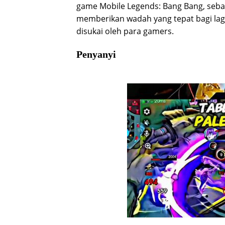
game Mobile Legends: Bang Bang, seba
memberikan wadah yang tepat bagi lag
disukai oleh para gamers.
Penyanyi