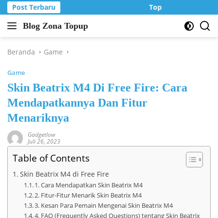
Langsung
Post Terbaru
Top Up Murah di Zo
ke
Blog Zona Topup
konten
Tips
dan
Trik
Beranda
Game
bermain
Game
game
online
Skin Beatrix M4 Di Free Fire: Cara
Mendapatkannya Dan Fitur
Menariknya
Gadgetlow
Juli 26, 2023
Table of Contents
Skin Beatrix M4 di Free Fire
1. Cara Mendapatkan Skin Beatrix M4
2. Fitur-Fitur Menarik Skin Beatrix M4
3. Kesan Para Pemain Mengenai Skin Beatrix M4
4. FAQ (Frequently Asked Questions) tentang Skin Beatrix