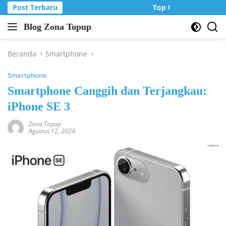
Langsung
Post Terbaru
Top Up Murah di Zon
ke
Blog Zona Topup
konten
Tips
dan
Trik
Beranda
Smartphone
bermain
Smartphone
game
online
Smartphone Canggih dan Terjangkau:
iPhone SE 3
Zona Topup
Agustus 12, 2024