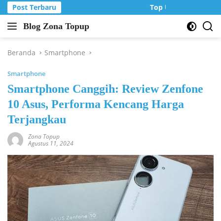
Langsung
Post Terbaru
Top Up Murah di Zo
ke
Blog Zona Topup
konten
Tips
dan
Trik
Beranda
Smartphone
bermain
Smartphone
game
online
Smartphone Canggih: Review Zenfone
10 Asus, Performa Kencang Harga
Terjangkau
Zona Topup
Agustus 11, 2024