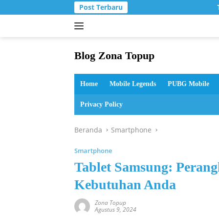
Langsung
Post Terbaru
T
ke
konten
Blog Zona Topup
Tips
dan
Home
Mobile Legends
PUBG Mobile
Trik
bermain
Privacy Policy
game
online
Beranda
Smartphone
Smartphone
Tablet Samsung: Perang
Kebutuhan Anda
Zona Topup
Agustus 9, 2024