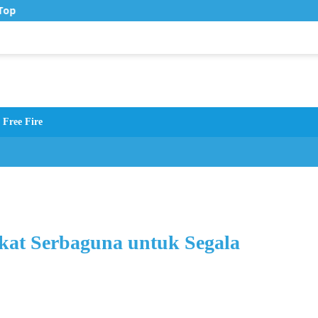
op Up Murah di Zona Topup
Free Fire
kat Serbaguna untuk Segala