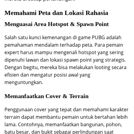
Memahami Peta dan Lokasi Rahasia
Menguasai Area Hotspot & Spawn Point
Salah satu kunci kemenangan di game PUBG adalah
pemahaman mendalam terhadap peta. Para pemain
expert harus mampu mengenali hotspot yang sering
dipenuhi lawan dan lokasi spawn point yang strategis.
Dengan begitu, mereka bisa melakukan looting secara
efisien dan mengatur posisi awal yang
menguntungkan.
Memanfaatkan Cover & Terrain
Penggunaan cover yang tepat dan memahami karakter
terrain dapat membantu pemain untuk bertahan lebih
lama. Contohnya, memanfaatkan bangunan, pohon,
batu besar, dan bukit sebagai perlindungan saat