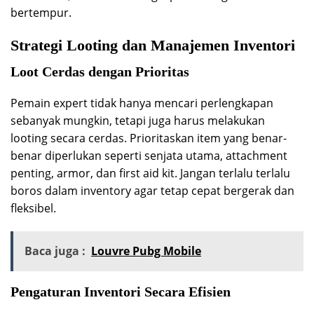
bertempur.
Strategi Looting dan Manajemen Inventori
Loot Cerdas dengan Prioritas
Pemain expert tidak hanya mencari perlengkapan
sebanyak mungkin, tetapi juga harus melakukan
looting secara cerdas. Prioritaskan item yang benar-
benar diperlukan seperti senjata utama, attachment
penting, armor, dan first aid kit. Jangan terlalu terlalu
boros dalam inventory agar tetap cepat bergerak dan
fleksibel.
Baca juga :
Louvre Pubg Mobile
Pengaturan Inventori Secara Efisien