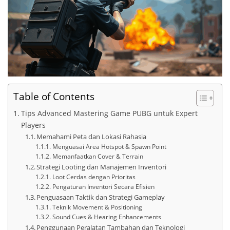
Table of Contents
Tips Advanced Mastering Game PUBG untuk Expert
Players
Memahami Peta dan Lokasi Rahasia
Menguasai Area Hotspot & Spawn Point
Memanfaatkan Cover & Terrain
Strategi Looting dan Manajemen Inventori
Loot Cerdas dengan Prioritas
Pengaturan Inventori Secara Efisien
Penguasaan Taktik dan Strategi Gameplay
Teknik Movement & Positioning
Sound Cues & Hearing Enhancements
Penggunaan Peralatan Tambahan dan Teknologi