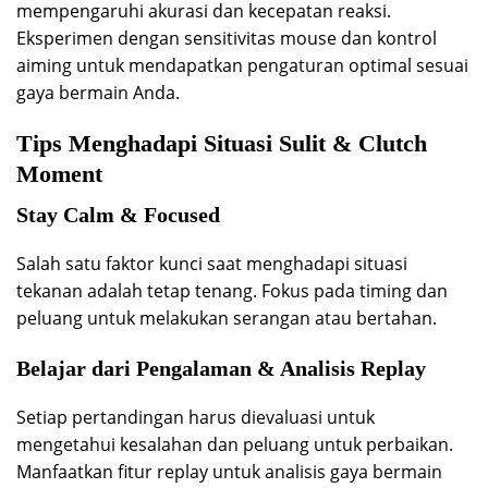
mempengaruhi akurasi dan kecepatan reaksi.
Eksperimen dengan sensitivitas mouse dan kontrol
aiming untuk mendapatkan pengaturan optimal sesuai
gaya bermain Anda.
Tips Menghadapi Situasi Sulit & Clutch
Moment
Stay Calm & Focused
Salah satu faktor kunci saat menghadapi situasi
tekanan adalah tetap tenang. Fokus pada timing dan
peluang untuk melakukan serangan atau bertahan.
Belajar dari Pengalaman & Analisis Replay
Setiap pertandingan harus dievaluasi untuk
mengetahui kesalahan dan peluang untuk perbaikan.
Manfaatkan fitur replay untuk analisis gaya bermain