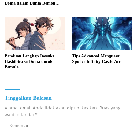
Doma dalam Dunia Demon
Slayer
Panduan Lengkap Inosuke
Tips Advanced Menguasai
Hashibira vs Doma untuk
Spoiler Infinity Castle Arc
Pemula
Tinggalkan Balasan
Alamat email Anda tidak akan dipublikasikan.
Ruas yang
wajib ditandai
*