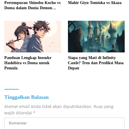
Pertempuran Shinobu Kocho vs
Mahir Giyu Tomioka vs Akaza
Doma dalam Dunia Demon
Slayer
Panduan Lengkap Inosuke
Siapa yang Mati di Infinity
Hashibira vs Doma untuk
Castle? Tren dan Prediksi Masa
Pemula
Depan
Tinggalkan Balasan
Alamat email Anda tidak akan dipublikasikan.
Ruas yang
wajib ditandai
*