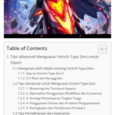
Table of Contents
Tips Advanced Menguasai Yoriichi Type Zero untuk
Expert
Mengenal Lebih Dalam tentang Yoriichi Type Zero
Apa itu Yoriichi Type Zero?
Ciri Khas dan Keunggulan
Tips Advanced untuk Menguasai Yoriichi Type Zero
1. Mastering the Technical Aspects
2. Optimalkan Penggunaan Modifikasi dan Customize
3. Strategi Pertempuran Tingkat Tinggi
4. Penggunaan Sensor dan AI dalam Pengoperasian
5. Peningkatan dan Pembaruan Firmware
Tips Pemeliharaan dan Keamanan