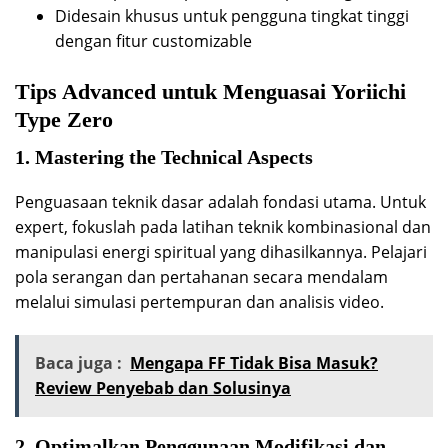
Didesain khusus untuk pengguna tingkat tinggi
dengan fitur customizable
Tips Advanced untuk Menguasai Yoriichi
Type Zero
1. Mastering the Technical Aspects
Penguasaan teknik dasar adalah fondasi utama. Untuk
expert, fokuslah pada latihan teknik kombinasional dan
manipulasi energi spiritual yang dihasilkannya. Pelajari
pola serangan dan pertahanan secara mendalam
melalui simulasi pertempuran dan analisis video.
Baca juga :
Mengapa FF Tidak Bisa Masuk?
Review Penyebab dan Solusinya
2. Optimalkan Penggunaan Modifikasi dan