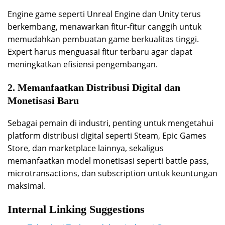
Engine game seperti Unreal Engine dan Unity terus
berkembang, menawarkan fitur-fitur canggih untuk
memudahkan pembuatan game berkualitas tinggi.
Expert harus menguasai fitur terbaru agar dapat
meningkatkan efisiensi pengembangan.
2. Memanfaatkan Distribusi Digital dan
Monetisasi Baru
Sebagai pemain di industri, penting untuk mengetahui
platform distribusi digital seperti Steam, Epic Games
Store, dan marketplace lainnya, sekaligus
memanfaatkan model monetisasi seperti battle pass,
microtransactions, dan subscription untuk keuntungan
maksimal.
Internal Linking Suggestions