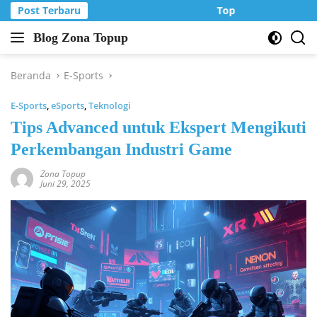
Langsung
Post Terbaru
Top Up Murah di Zo
ke
Blog Zona Topup
konten
Tips
dan
Trik
Beranda
E-Sports
bermain
E-Sports
,
eSports
,
Teknologi
game
online
Tips Advanced untuk Ekspert Mengikuti
Perkembangan Industri Game
Zona Topup
Juni 29, 2025