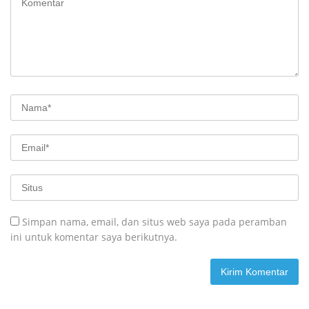
Simpan nama, email, dan situs web saya pada peramban
ini untuk komentar saya berikutnya.