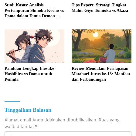
Studi Kasus: Analisis
Tips Expert: Strategi Tingkat
Pertempuran Shinobu Kocho vs
Mahir Giyu Tomioka vs Akaza
Doma dalam Dunia Demon
Slayer
Panduan Lengkap Inosuke
Review Mendalam Pernapasan
Hashibira vs Doma untuk
Matahari Jurus ke-13: Manfaat
Pemula
dan Perbandingan
Tinggalkan Balasan
Alamat email Anda tidak akan dipublikasikan.
Ruas yang
wajib ditandai
*