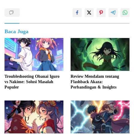
Baca Juga
Troubleshooting Obanai Iguro
Review Mendalam tentang
vs Nakime: Solusi Masalah
Flashback Akaza:
Populer
Perbandingan & Insights