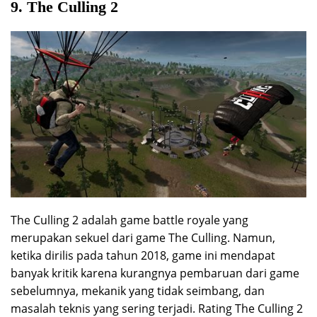
9. The Culling 2
The Culling 2 adalah game battle royale yang
merupakan sekuel dari game The Culling. Namun,
ketika dirilis pada tahun 2018, game ini mendapat
banyak kritik karena kurangnya pembaruan dari game
sebelumnya, mekanik yang tidak seimbang, dan
masalah teknis yang sering terjadi. Rating The Culling 2