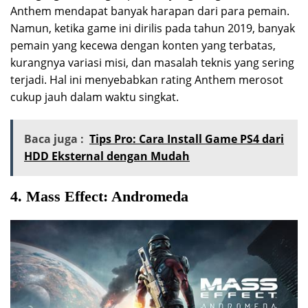
Anthem mendapat banyak harapan dari para pemain.
Namun, ketika game ini dirilis pada tahun 2019, banyak
pemain yang kecewa dengan konten yang terbatas,
kurangnya variasi misi, dan masalah teknis yang sering
terjadi. Hal ini menyebabkan rating Anthem merosot
cukup jauh dalam waktu singkat.
Baca juga :
Tips Pro: Cara Install Game PS4 dari
HDD Eksternal dengan Mudah
4. Mass Effect: Andromeda