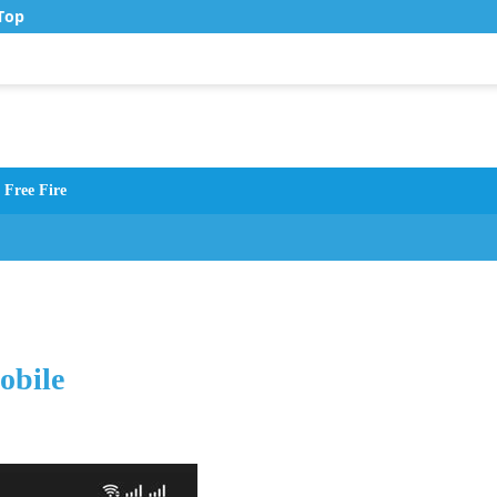
op Up Murah di Zona Topup
Free Fire
obile