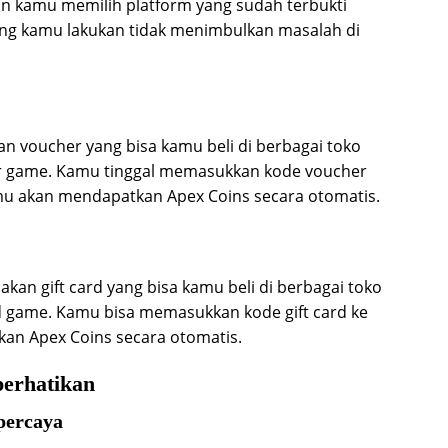
an kamu memilih platform yang sudah terbukti
ang kamu lakukan tidak menimbulkan masalah di
n voucher yang bisa kamu beli di berbagai toko
er game. Kamu tinggal memasukkan kode voucher
mu akan mendapatkan Apex Coins secara otomatis.
n gift card yang bisa kamu beli di berbagai toko
rd game. Kamu bisa memasukkan kode gift card ke
n Apex Coins secara otomatis.
perhatikan
rpercaya