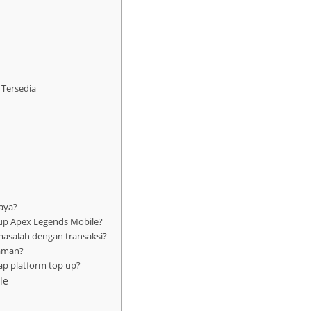
a
 Tersedia
caya?
p up Apex Legends Mobile?
 masalah dengan transaksi?
 aman?
ap platform top up?
le