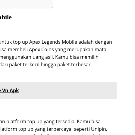
bile
untuk top up Apex Legends Mobile adalah dengan
isa membeli Apex Coins yang merupakan mata
 menggunakan uang asli. Kamu bisa memilih
ari paket terkecil hingga paket terbesar,
 Vn Apk
 platform top up yang tersedia. Kamu bisa
atform top up yang terpercaya, seperti Unipin,