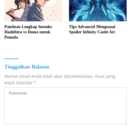
Panduan Lengkap Inosuke
Tips Advanced Menguasai
Hashibira vs Doma untuk
Spoiler Infinity Castle Arc
Pemula
Tinggalkan Balasan
Alamat email Anda tidak akan dipublikasikan.
Ruas yang
wajib ditandai
*