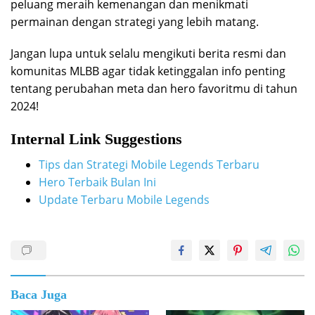
peluang meraih kemenangan dan menikmati
permainan dengan strategi yang lebih matang.
Jangan lupa untuk selalu mengikuti berita resmi dan
komunitas MLBB agar tidak ketinggalan info penting
tentang perubahan meta dan hero favoritmu di tahun
2024!
Internal Link Suggestions
Tips dan Strategi Mobile Legends Terbaru
Hero Terbaik Bulan Ini
Update Terbaru Mobile Legends
Baca Juga