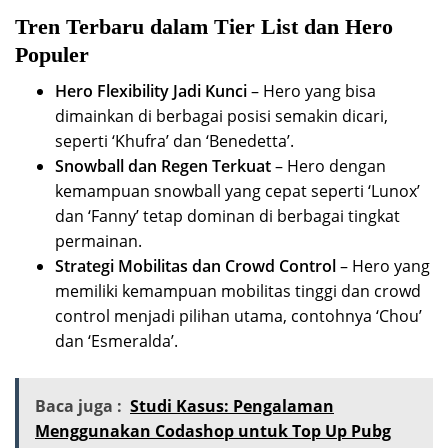
Tren Terbaru dalam Tier List dan Hero
Populer
Hero Flexibility Jadi Kunci
– Hero yang bisa
dimainkan di berbagai posisi semakin dicari,
seperti ‘Khufra’ dan ‘Benedetta’.
Snowball dan Regen Terkuat
– Hero dengan
kemampuan snowball yang cepat seperti ‘Lunox’
dan ‘Fanny’ tetap dominan di berbagai tingkat
permainan.
Strategi Mobilitas dan Crowd Control
– Hero yang
memiliki kemampuan mobilitas tinggi dan crowd
control menjadi pilihan utama, contohnya ‘Chou’
dan ‘Esmeralda’.
Baca juga :
Studi Kasus: Pengalaman
Menggunakan Codashop untuk Top Up Pubg