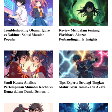
Troubleshooting Obanai Iguro
Review Mendalam tentang
vs Nakime: Solusi Masalah
Flashback Akaza:
Populer
Perbandingan & Insights
Studi Kasus: Analisis
Tips Expert: Strategi Tingkat
Pertempuran Shinobu Kocho vs
Mahir Giyu Tomioka vs Akaza
Doma dalam Dunia Demon
Slayer