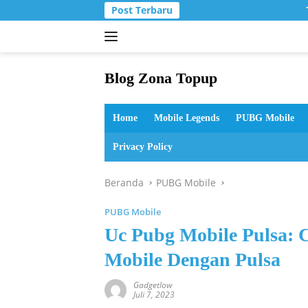
Langsung
Post Terbaru
ke
konten
Blog Zona Topup
Tips
dan
Home
Mobile Legends
PUBG Mobile
Trik
bermain
Privacy Policy
game
online
Beranda
PUBG Mobile
PUBG Mobile
Uc Pubg Mobile Pulsa:
Mobile Dengan Pulsa
Gadgetlow
Juli 7, 2023