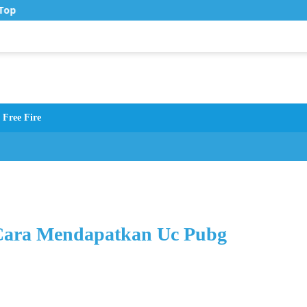
Top Up Murah di Zona Topup
Free Fire
 Cara Mendapatkan Uc Pubg