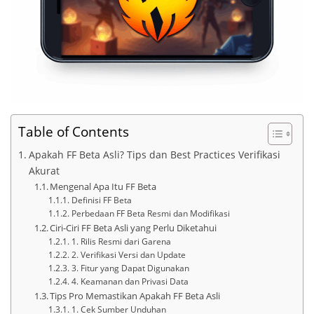
Table of Contents
Apakah FF Beta Asli? Tips dan Best Practices Verifikasi
Akurat
Mengenal Apa Itu FF Beta
Definisi FF Beta
Perbedaan FF Beta Resmi dan Modifikasi
Ciri-Ciri FF Beta Asli yang Perlu Diketahui
1. Rilis Resmi dari Garena
2. Verifikasi Versi dan Update
3. Fitur yang Dapat Digunakan
4. Keamanan dan Privasi Data
Tips Pro Memastikan Apakah FF Beta Asli
1. Cek Sumber Unduhan