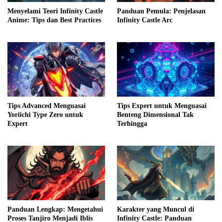
Menyelami Teori Infinity Castle
Panduan Pemula: Penjelasan
Anime: Tips dan Best Practices
Infinity Castle Arc
Tips Advanced Menguasai
Tips Expert untuk Menguasai
Yoriichi Type Zero untuk
Benteng Dimensional Tak
Expert
Terhingga
Panduan Lengkap: Mengetahui
Karakter yang Muncul di
Proses Tanjiro Menjadi Iblis
Infinity Castle: Panduan