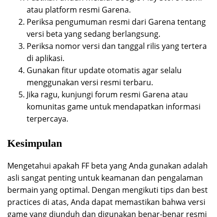
atau platform resmi Garena.
Periksa pengumuman resmi dari Garena tentang
versi beta yang sedang berlangsung.
Periksa nomor versi dan tanggal rilis yang tertera
di aplikasi.
Gunakan fitur update otomatis agar selalu
menggunakan versi resmi terbaru.
Jika ragu, kunjungi forum resmi Garena atau
komunitas game untuk mendapatkan informasi
terpercaya.
Kesimpulan
Mengetahui apakah FF beta yang Anda gunakan adalah
asli sangat penting untuk keamanan dan pengalaman
bermain yang optimal. Dengan mengikuti tips dan best
practices di atas, Anda dapat memastikan bahwa versi
game yang diunduh dan digunakan benar-benar resmi