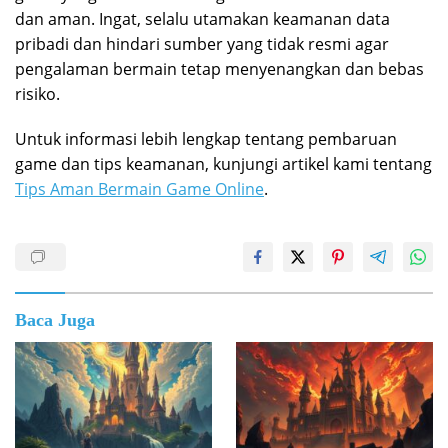
dan aman. Ingat, selalu utamakan keamanan data
pribadi dan hindari sumber yang tidak resmi agar
pengalaman bermain tetap menyenangkan dan bebas
risiko.
Untuk informasi lebih lengkap tentang pembaruan
game dan tips keamanan, kunjungi artikel kami tentang
Tips Aman Bermain Game Online
.
Baca Juga