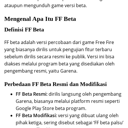
ataupun mengunduh game versi beta.
Mengenal Apa Itu FF Beta
Definisi FF Beta
FF beta adalah versi percobaan dari game Free Fire
yang biasanya dirilis untuk pengujian fitur terbaru
sebelum dirilis secara resmi ke publik. Versi ini bisa
diakses melalui program beta yang disediakan oleh
pengembang resmi, yaitu Garena.
Perbedaan FF Beta Resmi dan Modifikasi
FF Beta Resmi:
dirilis langsung oleh pengembang
Garena, biasanya melalui platform resmi seperti
Google Play Store beta program.
FF Beta Modifikasi:
versi yang dibuat ulang oleh
pihak ketiga, sering disebut sebagai ‘FF beta palsu’