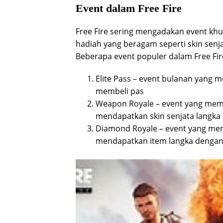
Event dalam Free Fire
Free Fire sering mengadakan event kh
hadiah yang beragam seperti skin senja
Beberapa event populer dalam Free Fir
Elite Pass – event bulanan yang 
membeli pas
Weapon Royale – event yang mem
mendapatkan skin senjata langka
Diamond Royale – event yang me
mendapatkan item langka denga