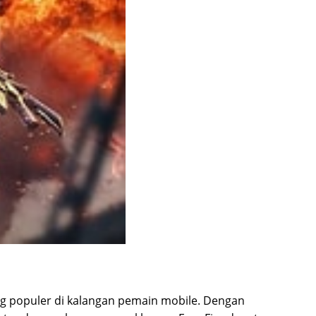
ang populer di kalangan pemain mobile. Dengan