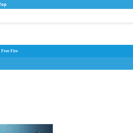
op Up Murah di Zona Topup
Free Fire