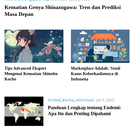
Kematian Genya Shinazugawa: Tren dan Prediksi
Masa Depan
Tips Advanced Ekspert
Marketplace Adalah: Studi
Mengenai Kematian Shinobu
Kasus Keberhasilannya di
Kocho
Indonesia
Artikel
,
Berita
,
Informasi
Juli 5, 2025
Panduan Lengkap tentang Endemi:
Apa Itu dan Penting Dipahami