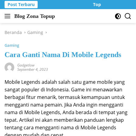
Langsung
Post Terbaru
Top Up Murah di Zo
ke
Blog Zona Topup
konten
Tips
dan
Trik
Beranda
Gaming
bermain
Gaming
game
online
Cara Ganti Nama Di Mobile Legends
Gadgetlow
September 4, 2023
Mobile Legends adalah salah satu game mobile yang
sangat populer di Indonesia. Game ini menawarkan
berbagai fitur menarik, termasuk kemampuan untuk
mengganti nama pemain. Jika Anda ingin mengganti
nama di Mobile Legends, Anda berada di tempat yang
tepat. Artikel ini akan memberikan panduan lengkap
tentang cara mengganti nama di Mobile Legends
dengan mudah dan cepat.