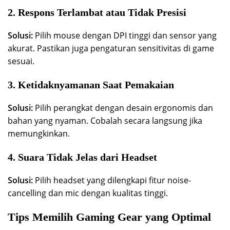
2. Respons Terlambat atau Tidak Presisi
Solusi:
Pilih mouse dengan DPI tinggi dan sensor yang
akurat. Pastikan juga pengaturan sensitivitas di game
sesuai.
3. Ketidaknyamanan Saat Pemakaian
Solusi:
Pilih perangkat dengan desain ergonomis dan
bahan yang nyaman. Cobalah secara langsung jika
memungkinkan.
4. Suara Tidak Jelas dari Headset
Solusi:
Pilih headset yang dilengkapi fitur noise-
cancelling dan mic dengan kualitas tinggi.
Tips Memilih Gaming Gear yang Optimal