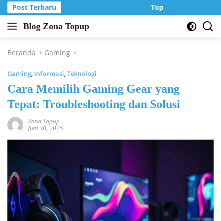
Langsung
Post Terbaru
Top Up Murah di Zo
ke
Blog Zona Topup
konten
Tips
dan
Trik
Beranda
Gaming
bermain
Gaming
,
Informasi
,
Teknologi
game
online
Cara Memilih Gaming Gear yang
Tepat: Troubleshooting dan Solusi
Zona Topup
Juni 30, 2025