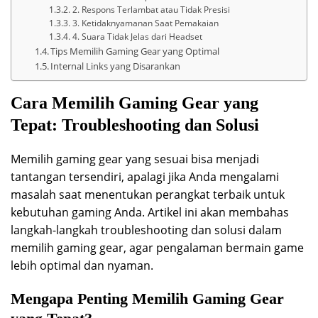
2. Respons Terlambat atau Tidak Presisi
3. Ketidaknyamanan Saat Pemakaian
4. Suara Tidak Jelas dari Headset
Tips Memilih Gaming Gear yang Optimal
Internal Links yang Disarankan
Cara Memilih Gaming Gear yang
Tepat: Troubleshooting dan Solusi
Memilih gaming gear yang sesuai bisa menjadi
tantangan tersendiri, apalagi jika Anda mengalami
masalah saat menentukan perangkat terbaik untuk
kebutuhan gaming Anda. Artikel ini akan membahas
langkah-langkah troubleshooting dan solusi dalam
memilih gaming gear, agar pengalaman bermain game
lebih optimal dan nyaman.
Mengapa Penting Memilih Gaming Gear