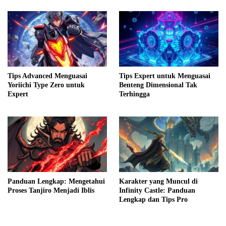
Tips Advanced Menguasai
Tips Expert untuk Menguasai
Yoriichi Type Zero untuk
Benteng Dimensional Tak
Expert
Terhingga
Panduan Lengkap: Mengetahui
Karakter yang Muncul di
Proses Tanjiro Menjadi Iblis
Infinity Castle: Panduan
Lengkap dan Tips Pro