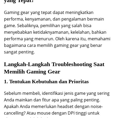
yang Tepat?
Gaming gear yang tepat dapat meningkatkan
performa, kenyamanan, dan pengalaman bermain
game. Sebaliknya, pemilihan yang salah bisa
menyebabkan ketidaknyamanan, kelelahan, bahkan
performa yang menurun. Oleh karena itu, memahami
bagaimana cara memilih gaming gear yang benar
sangat penting.
Langkah-Langkah Troubleshooting Saat
Memilih Gaming Gear
1. Tentukan Kebutuhan dan Prioritas
Sebelum membeli, identifikasi jenis game yang sering
Anda mainkan dan fitur apa yang paling penting.
Apakah Anda memerlukan headset dengan noise-
cancelling? Atau mouse dengan DPI tinggi untuk