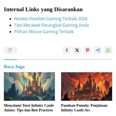
Internal Links yang Disarankan
Review Headset Gaming Terbaik 2024
Tips Merawat Perangkat Gaming Anda
Pilihan Mouse Gaming Terbaik
Baca Juga
Menyelami Teori Infinity Castle
Panduan Pemula: Penjelasan
Anime: Tips dan Best Practices
Infinity Castle Arc