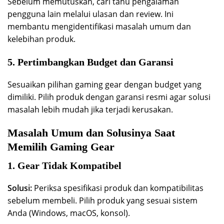
Sebelum memutuskan, cari tahu pengalaman
pengguna lain melalui ulasan dan review. Ini
membantu mengidentifikasi masalah umum dan
kelebihan produk.
5. Pertimbangkan Budget dan Garansi
Sesuaikan pilihan gaming gear dengan budget yang
dimiliki. Pilih produk dengan garansi resmi agar solusi
masalah lebih mudah jika terjadi kerusakan.
Masalah Umum dan Solusinya Saat
Memilih Gaming Gear
1. Gear Tidak Kompatibel
Solusi:
Periksa spesifikasi produk dan kompatibilitas
sebelum membeli. Pilih produk yang sesuai sistem
Anda (Windows, macOS, konsol).