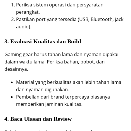
Periksa sistem operasi dan persyaratan
perangkat.
Pastikan port yang tersedia (USB, Bluetooth, jack
audio).
3. Evaluasi Kualitas dan Build
Gaming gear harus tahan lama dan nyaman dipakai
dalam waktu lama. Periksa bahan, bobot, dan
desainnya.
Material yang berkualitas akan lebih tahan lama
dan nyaman digunakan.
Pembelian dari brand terpercaya biasanya
memberikan jaminan kualitas.
4. Baca Ulasan dan Review