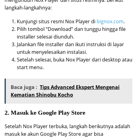
langkah-langkahnya:
Kunjungi situs resmi Nox Player di
bignox.com
.
Pilih tombol “Download” dan tunggu hingga file
installer selesai diunduh.
Jalankan file installer dan ikuti instruksi di layar
untuk menyelesaikan instalasi.
Setelah selesai, buka Nox Player dari desktop atau
start menu.
Baca juga :
Tips Advanced Ekspert Mengenai
Kematian Shinobu Kocho
2. Masuk ke Google Play Store
Setelah Nox Player terbuka, langkah berikutnya adalah
masuk ke akun Google Play Store agar bisa