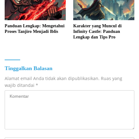
Panduan Lengkap: Mengetahui
Karakter yang Muncul di
Proses Tanjiro Menjadi Iblis
Infinity Castle: Panduan
Lengkap dan Tips Pro
Tinggalkan Balasan
Alamat email Anda tidak akan dipublikasikan.
Ruas yang
wajib ditandai
*