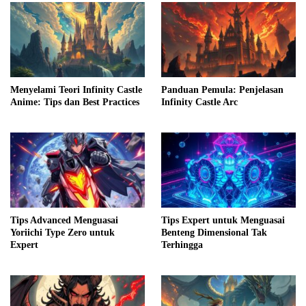
Menyelami Teori Infinity Castle
Panduan Pemula: Penjelasan
Anime: Tips dan Best Practices
Infinity Castle Arc
Tips Advanced Menguasai
Tips Expert untuk Menguasai
Yoriichi Type Zero untuk
Benteng Dimensional Tak
Expert
Terhingga