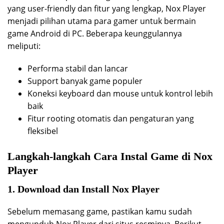
yang user-friendly dan fitur yang lengkap, Nox Player
menjadi pilihan utama para gamer untuk bermain
game Android di PC. Beberapa keunggulannya
meliputi:
Performa stabil dan lancar
Support banyak game populer
Koneksi keyboard dan mouse untuk kontrol lebih
baik
Fitur rooting otomatis dan pengaturan yang
fleksibel
Langkah-langkah Cara Instal Game di Nox
Player
1. Download dan Install Nox Player
Sebelum memasang game, pastikan kamu sudah
mengunduh Nox Player dari situs resminya. Berikut