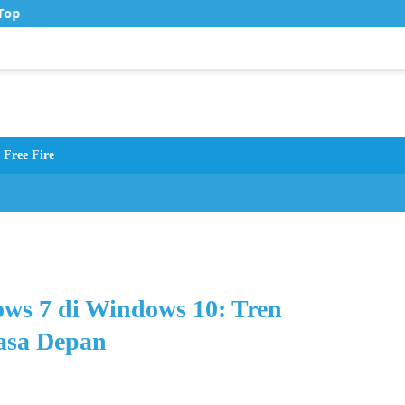
op Up Murah di Zona Topup
Free Fire
ws 7 di Windows 10: Tren
asa Depan