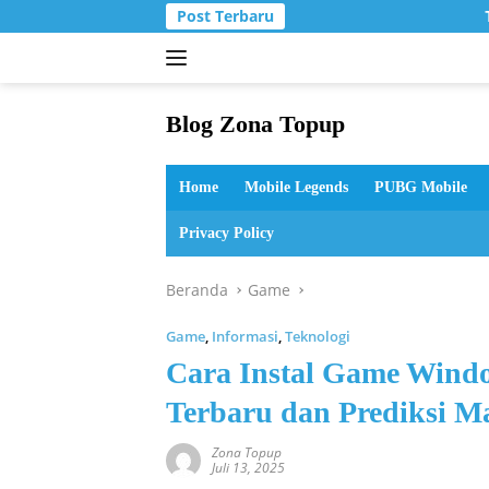
Langsung
Post Terbaru
T
ke
konten
Blog Zona Topup
Tips
dan
Home
Mobile Legends
PUBG Mobile
Trik
bermain
Privacy Policy
game
online
Beranda
Game
Game
,
Informasi
,
Teknologi
Cara Instal Game Windo
Terbaru dan Prediksi M
Zona Topup
Juli 13, 2025