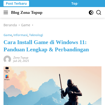
Langsung
Post Terbaru
Top Up Murah di Zo
ke
Blog Zona Topup
konten
Tips
dan
Trik
Beranda
Game
bermain
Game
,
Informasi
,
Teknologi
game
online
Cara Install Game di Windows 11:
Panduan Lengkap & Perbandingan
Zona Topup
Juli 20, 2025