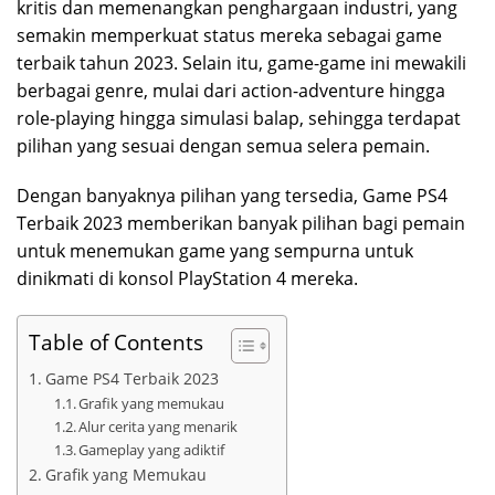
kritis dan memenangkan penghargaan industri, yang
semakin memperkuat status mereka sebagai game
terbaik tahun 2023. Selain itu, game-game ini mewakili
berbagai genre, mulai dari action-adventure hingga
role-playing hingga simulasi balap, sehingga terdapat
pilihan yang sesuai dengan semua selera pemain.
Dengan banyaknya pilihan yang tersedia, Game PS4
Terbaik 2023 memberikan banyak pilihan bagi pemain
untuk menemukan game yang sempurna untuk
dinikmati di konsol PlayStation 4 mereka.
Table of Contents
Game PS4 Terbaik 2023
Grafik yang memukau
Alur cerita yang menarik
Gameplay yang adiktif
Grafik yang Memukau