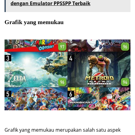
dengan Emulator PPSSPP Terbaik
Grafik yang memukau
Grafik yang memukau merupakan salah satu aspek