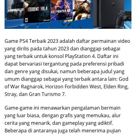
Game PS4 Terbaik 2023 adalah daftar permainan video
yang dirilis pada tahun 2023 dan dianggap sebagai
yang terbaik untuk konsol PlayStation 4. Daftar ini
dapat bervariasi tergantung pada preferensi pribadi
dan genre yang disukai, namun beberapa judul yang
umum dianggap sebagai yang terbaik antara lain: God
of War Ragnarok, Horizon Forbidden West, Elden Ring,
Stray, dan Gran Turismo 7.
Game-game ini menawarkan pengalaman bermain
yang luar biasa, dengan grafis yang memukau, alur
cerita yang menarik, dan gameplay yang adiktif.
Beberapa di antaranya juga telah menerima pujian