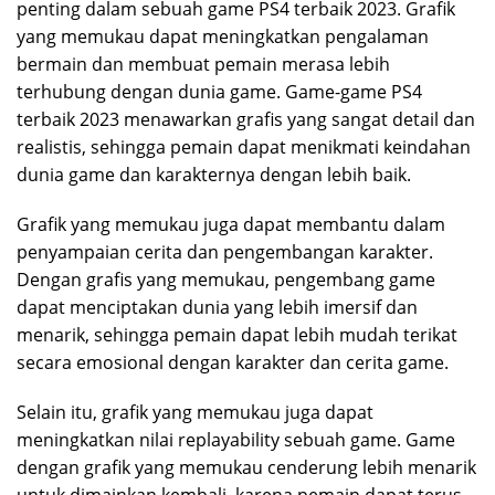
penting dalam sebuah game PS4 terbaik 2023. Grafik
yang memukau dapat meningkatkan pengalaman
bermain dan membuat pemain merasa lebih
terhubung dengan dunia game. Game-game PS4
terbaik 2023 menawarkan grafis yang sangat detail dan
realistis, sehingga pemain dapat menikmati keindahan
dunia game dan karakternya dengan lebih baik.
Grafik yang memukau juga dapat membantu dalam
penyampaian cerita dan pengembangan karakter.
Dengan grafis yang memukau, pengembang game
dapat menciptakan dunia yang lebih imersif dan
menarik, sehingga pemain dapat lebih mudah terikat
secara emosional dengan karakter dan cerita game.
Selain itu, grafik yang memukau juga dapat
meningkatkan nilai replayability sebuah game. Game
dengan grafik yang memukau cenderung lebih menarik