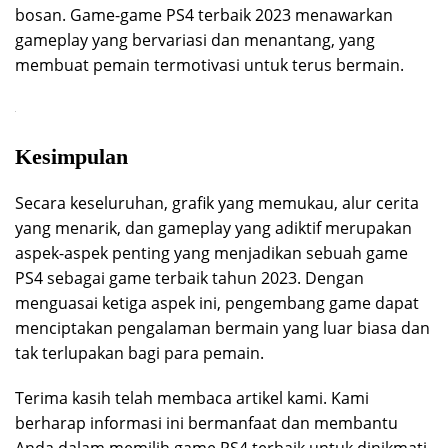
bosan. Game-game PS4 terbaik 2023 menawarkan
gameplay yang bervariasi dan menantang, yang
membuat pemain termotivasi untuk terus bermain.
Kesimpulan
Secara keseluruhan, grafik yang memukau, alur cerita
yang menarik, dan gameplay yang adiktif merupakan
aspek-aspek penting yang menjadikan sebuah game
PS4 sebagai game terbaik tahun 2023. Dengan
menguasai ketiga aspek ini, pengembang game dapat
menciptakan pengalaman bermain yang luar biasa dan
tak terlupakan bagi para pemain.
Terima kasih telah membaca artikel kami. Kami
berharap informasi ini bermanfaat dan membantu