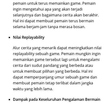
pemain untuk terus memainkan game. Pemain
ingin mengetahui apa yang akan terjadi
selanjutnya dan bagaimana cerita akan berakhir.
Hal ini dapat membuat pemain terus bermain
selama berjam-jam tanpa merasa bosan.
Nilai Replayability
Alur cerita yang menarik dapat meningkatkan nilai
replayability sebuah game. Pemain mungkin ingin
memainkan game tersebut lagi untuk mengalami
cerita dari sudut pandang yang berbeda atau
untuk membuat pilihan yang berbeda. Hal ini
dapat memperpanjang umur sebuah game dan
membuat pemain tetap terlibat dalam jangka
waktu yang lebih lama.
Dampak pada Keseluruhan Pengalaman Bermain