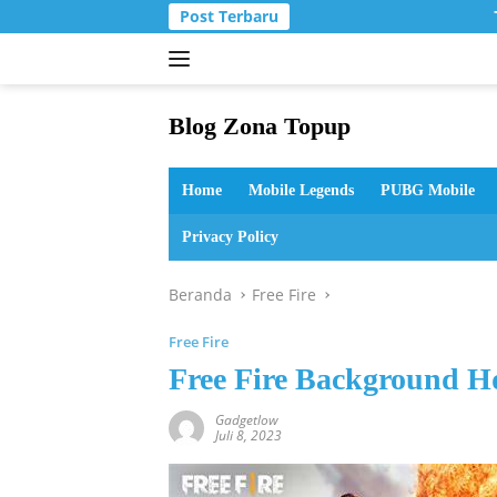
Langsung
Post Terbaru
ke
konten
Blog Zona Topup
Tips
dan
Home
Mobile Legends
PUBG Mobile
Trik
bermain
Privacy Policy
game
online
Beranda
Free Fire
Free Fire
Free Fire Background H
Gadgetlow
Juli 8, 2023