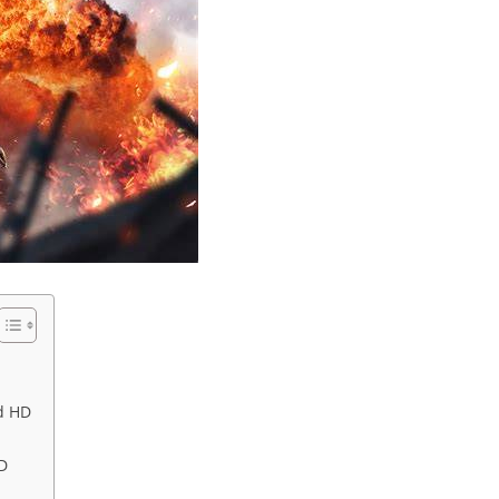
d HD
D