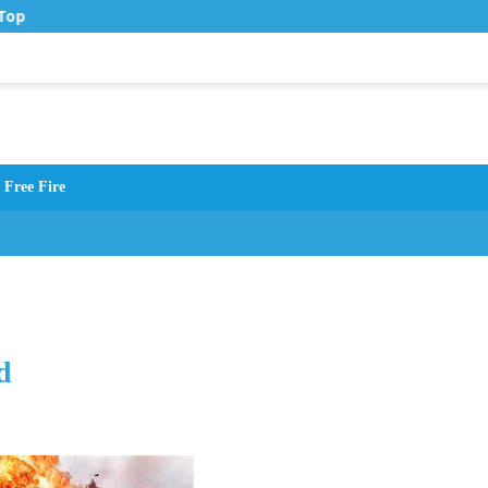
Top Up Murah di Zona Topup
Free Fire
d