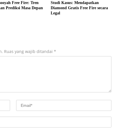
Booyah Free Fire: Tren
Studi Kasus: Mendapatkan
dan Prediksi Masa Depan
Diamond Gratis Free Fire secara
Legal
n.
Ruas yang wajib ditandai
*