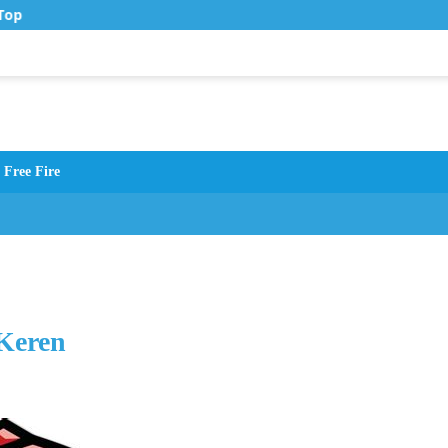
op Up Murah di Zona Topup
Free Fire
Keren