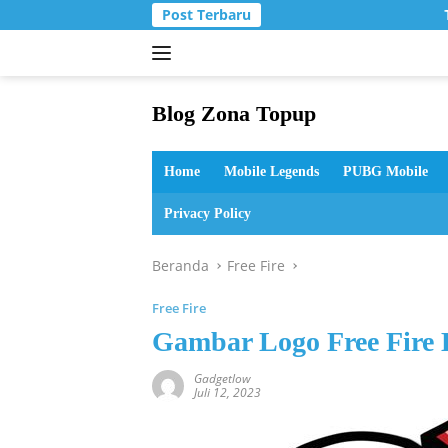
Langsung
Post Terbaru
T
ke
konten
Blog Zona Topup
Tips
dan
Home
Mobile Legends
PUBG Mobile
Trik
bermain
Privacy Policy
game
online
Beranda
Free Fire
Free Fire
Gambar Logo Free Fire 
Gadgetlow
Juli 12, 2023