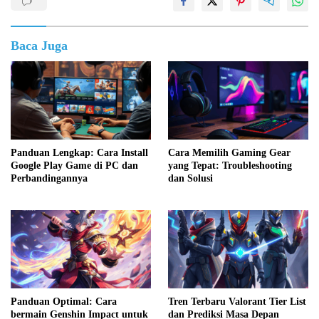
Baca Juga
Panduan Lengkap: Cara Install
Cara Memilih Gaming Gear
Google Play Game di PC dan
yang Tepat: Troubleshooting
Perbandingannya
dan Solusi
Panduan Optimal: Cara
Tren Terbaru Valorant Tier List
bermain Genshin Impact untuk
dan Prediksi Masa Depan