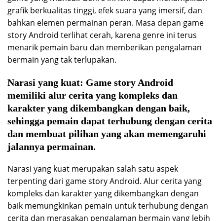
grafik berkualitas tinggi, efek suara yang imersif, dan
bahkan elemen permainan peran. Masa depan game
story Android terlihat cerah, karena genre ini terus
menarik pemain baru dan memberikan pengalaman
bermain yang tak terlupakan.
Narasi yang kuat:
Game story Android
memiliki alur cerita yang kompleks dan
karakter yang dikembangkan dengan baik,
sehingga pemain dapat terhubung dengan cerita
dan membuat pilihan yang akan memengaruhi
jalannya permainan.
Narasi yang kuat merupakan salah satu aspek
terpenting dari game story Android. Alur cerita yang
kompleks dan karakter yang dikembangkan dengan
baik memungkinkan pemain untuk terhubung dengan
cerita dan merasakan pengalaman bermain yang lebih