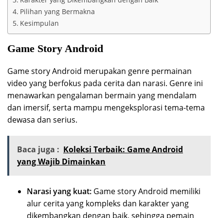
Pilihan yang Bermakna
Kesimpulan
Game Story Android
Game story Android merupakan genre permainan
video yang berfokus pada cerita dan narasi. Genre ini
menawarkan pengalaman bermain yang mendalam
dan imersif, serta mampu mengeksplorasi tema-tema
dewasa dan serius.
Baca juga :
Koleksi Terbaik: Game Android
yang Wajib Dimainkan
Narasi yang kuat:
Game story Android memiliki
alur cerita yang kompleks dan karakter yang
dikembangkan dengan baik, sehingga pemain