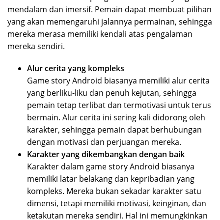
mendalam dan imersif. Pemain dapat membuat pilihan
yang akan memengaruhi jalannya permainan, sehingga
mereka merasa memiliki kendali atas pengalaman
mereka sendiri.
Alur cerita yang kompleks
Game story Android biasanya memiliki alur cerita
yang berliku-liku dan penuh kejutan, sehingga
pemain tetap terlibat dan termotivasi untuk terus
bermain. Alur cerita ini sering kali didorong oleh
karakter, sehingga pemain dapat berhubungan
dengan motivasi dan perjuangan mereka.
Karakter yang dikembangkan dengan baik
Karakter dalam game story Android biasanya
memiliki latar belakang dan kepribadian yang
kompleks. Mereka bukan sekadar karakter satu
dimensi, tetapi memiliki motivasi, keinginan, dan
ketakutan mereka sendiri. Hal ini memungkinkan