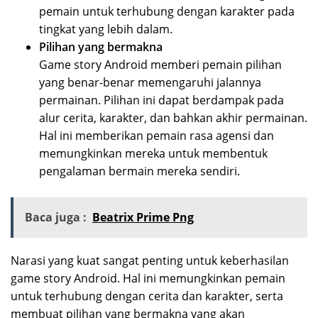
pemain untuk terhubung dengan karakter pada
tingkat yang lebih dalam.
Pilihan yang bermakna
Game story Android memberi pemain pilihan
yang benar-benar memengaruhi jalannya
permainan. Pilihan ini dapat berdampak pada
alur cerita, karakter, dan bahkan akhir permainan.
Hal ini memberikan pemain rasa agensi dan
memungkinkan mereka untuk membentuk
pengalaman bermain mereka sendiri.
Baca juga :
Beatrix Prime Png
Narasi yang kuat sangat penting untuk keberhasilan
game story Android. Hal ini memungkinkan pemain
untuk terhubung dengan cerita dan karakter, serta
membuat pilihan yang bermakna yang akan