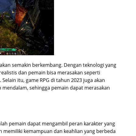
 akan semakin berkembang. Dengan teknologi yang
realistis dan pemain bisa merasakan seperti
. Selain itu, game RPG di tahun 2023 juga akan
dan mendalam, sehingga pemain dapat merasakan
alah pemain dapat mengambil peran karakter yang
an memiliki kemampuan dan keahlian yang berbeda