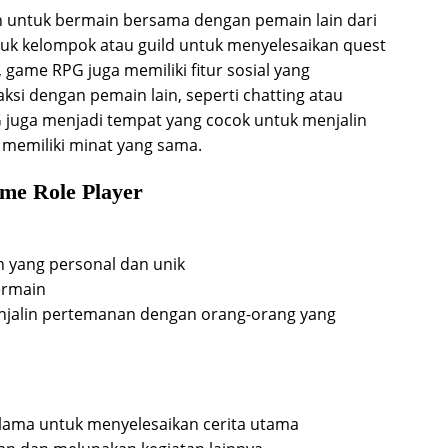
untuk bermain bersama dengan pemain lain dari
k kelompok atau guild untuk menyelesaikan quest
tu, game RPG juga memiliki fitur sosial yang
i dengan pemain lain, seperti chatting atau
 juga menjadi tempat yang cocok untuk menjalin
memiliki minat yang sama.
me Role Player
yang personal dan unik
ermain
jalin pertemanan dengan orang-orang yang
ama untuk menyelesaikan cerita utama