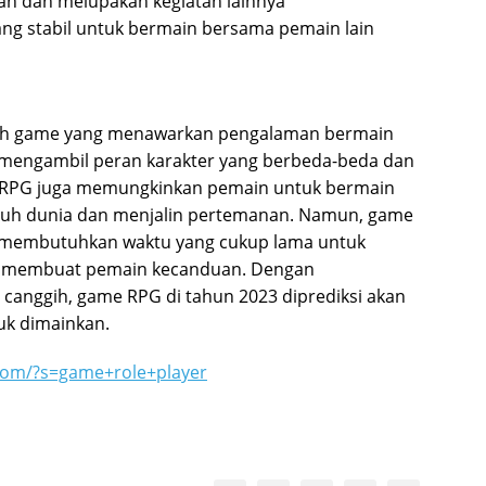
 dan melupakan kegiatan lainnya
ng stabil untuk bermain bersama pemain lain
lah game yang menawarkan pengalaman bermain
 mengambil peran karakter yang berbeda-beda dan
e RPG juga memungkinkan pemain untuk bermain
uruh dunia dan menjalin pertemanan. Namun, game
i membutuhkan waktu yang cukup lama untuk
at membuat pemain kecanduan. Dengan
canggih, game RPG di tahun 2023 diprediksi akan
k dimainkan.
com/?s=game+role+player