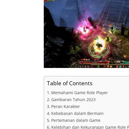
Table of Contents
Memahami Game Role Player
Gambaran Tahun 2023
Peran Karakter
Kebebasan dalam Bermain
Pertemanan dalam Game
Kelebihan dan Kekurangan Game Role P