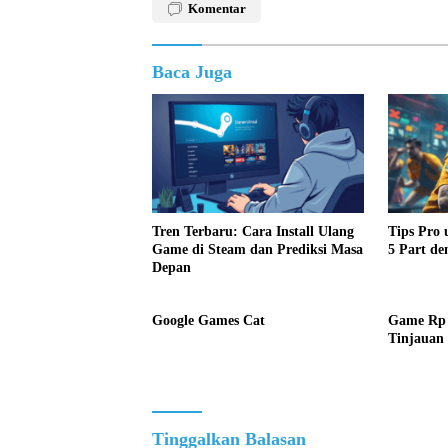
Komentar
Baca Juga
Tren Terbaru: Cara Install Ulang
Tips Pro
Game di Steam dan Prediksi Masa
5 Part d
Depan
Google Games Cat
Game Rp 
Tinjauan
Tinggalkan Balasan