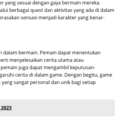
er yang sesuai dengan gaya bermain mereka.
lui berbagai quest dan aktivitas yang ada di dalam
rasakan sensasi menjadi karakter yang benar-
 dalam bermain. Pemain dapat menentukan
erti menyelesaikan cerita utama atau
u, pemain juga dapat mengambil keputusan-
ruhi cerita di dalam game. Dengan begitu, game
ang sangat personal dan unik bagi setiap
 2023