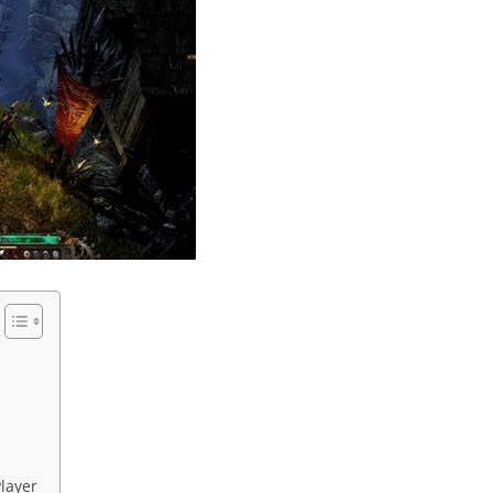
layer