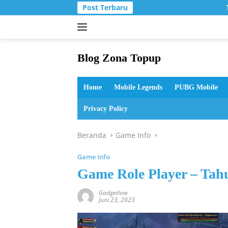
Langsung
Post Terbaru
T
ke
konten
Blog Zona Topup
Tips
dan
Home
Mobile Legends
PUBG Mobile
Trik
bermain
Privacy Policy
game
online
Beranda
Game Info
Game Info
Game Role Player – Tah
Gadgetlow
Juni 23, 2023