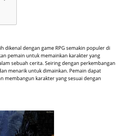
ebih dikenal dengan game RPG semakin populer di
kan pemain untuk memainkan karakter yang
lam sebuah cerita. Seiring dengan perkembangan
 dan menarik untuk dimainkan. Pemain dapat
 dan membangun karakter yang sesuai dengan