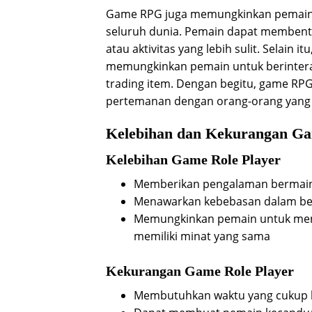
Game RPG juga memungkinkan pemain 
seluruh dunia. Pemain dapat membentu
atau aktivitas yang lebih sulit. Selain i
memungkinkan pemain untuk berinteraks
trading item. Dengan begitu, game RPG
pertemanan dengan orang-orang yang 
Kelebihan dan Kekurangan Ga
Kelebihan Game Role Player
Memberikan pengalaman bermain 
Menawarkan kebebasan dalam b
Memungkinkan pemain untuk men
memiliki minat yang sama
Kekurangan Game Role Player
Membutuhkan waktu yang cukup l