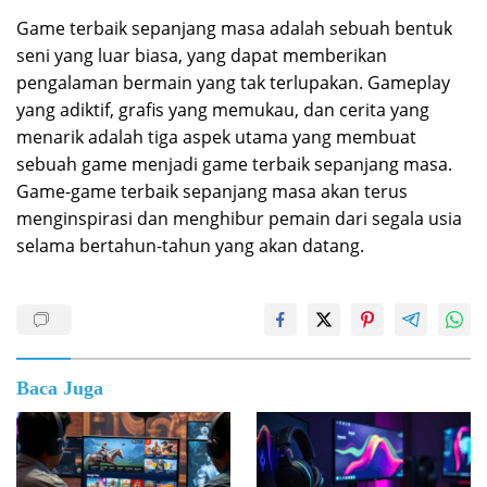
Game terbaik sepanjang masa adalah sebuah bentuk
seni yang luar biasa, yang dapat memberikan
pengalaman bermain yang tak terlupakan. Gameplay
yang adiktif, grafis yang memukau, dan cerita yang
menarik adalah tiga aspek utama yang membuat
sebuah game menjadi game terbaik sepanjang masa.
Game-game terbaik sepanjang masa akan terus
menginspirasi dan menghibur pemain dari segala usia
selama bertahun-tahun yang akan datang.
Baca Juga