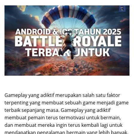
Gameplay yang adiktif merupakan salah satu faktor
terpenting yang membuat sebuah game menjadi game
terbaik sepanjang masa. Gameplay yang adiktif
membuat pemain terus termotivasi untuk bermain,
dan membuat mereka ingin terus kembali lagi untuk
mendapatkan pengalaman bermain yang lebih banyak.