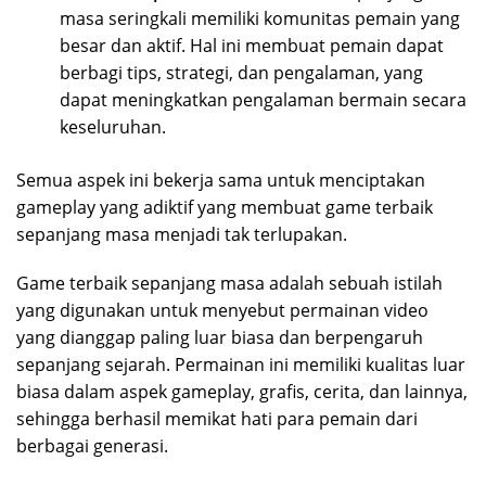
masa seringkali memiliki komunitas pemain yang
besar dan aktif. Hal ini membuat pemain dapat
berbagi tips, strategi, dan pengalaman, yang
dapat meningkatkan pengalaman bermain secara
keseluruhan.
Semua aspek ini bekerja sama untuk menciptakan
gameplay yang adiktif yang membuat game terbaik
sepanjang masa menjadi tak terlupakan.
Game terbaik sepanjang masa adalah sebuah istilah
yang digunakan untuk menyebut permainan video
yang dianggap paling luar biasa dan berpengaruh
sepanjang sejarah. Permainan ini memiliki kualitas luar
biasa dalam aspek gameplay, grafis, cerita, dan lainnya,
sehingga berhasil memikat hati para pemain dari
berbagai generasi.