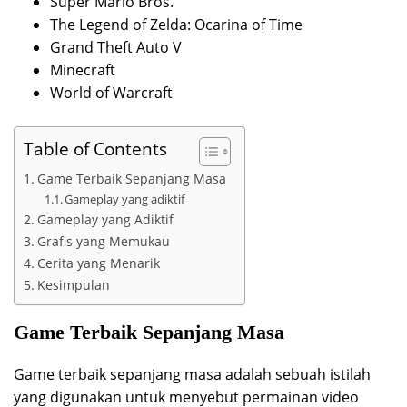
Super Mario Bros.
The Legend of Zelda: Ocarina of Time
Grand Theft Auto V
Minecraft
World of Warcraft
Table of Contents
Game Terbaik Sepanjang Masa
Gameplay yang adiktif
Gameplay yang Adiktif
Grafis yang Memukau
Cerita yang Menarik
Kesimpulan
Game Terbaik Sepanjang Masa
Game terbaik sepanjang masa adalah sebuah istilah
yang digunakan untuk menyebut permainan video