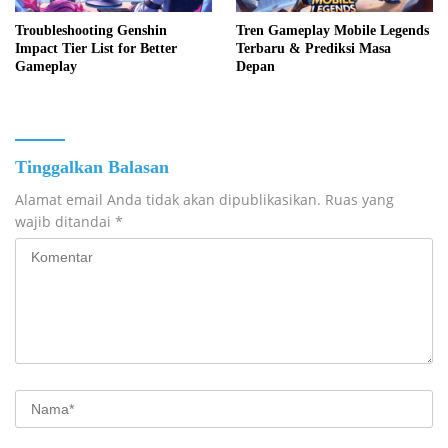
Troubleshooting Genshin
Tren Gameplay Mobile Legends
Impact Tier List for Better
Terbaru & Prediksi Masa
Gameplay
Depan
Tinggalkan Balasan
Alamat email Anda tidak akan dipublikasikan.
Ruas yang
wajib ditandai
*