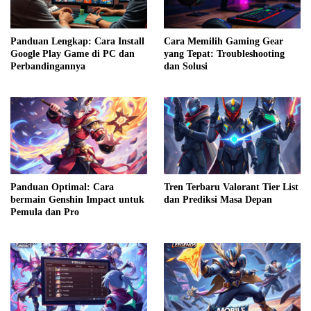
Panduan Lengkap: Cara Install
Cara Memilih Gaming Gear
Google Play Game di PC dan
yang Tepat: Troubleshooting
Perbandingannya
dan Solusi
Panduan Optimal: Cara
Tren Terbaru Valorant Tier List
bermain Genshin Impact untuk
dan Prediksi Masa Depan
Pemula dan Pro