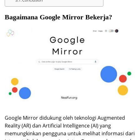
Conclusion
Bagaimana Google Mirror Bekerja?
Google Mirror didukung oleh teknologi Augmented
Reality (AR) dan Artificial Intelligence (AI) yang
memungkinkan pengguna untuk melihat informasi dari