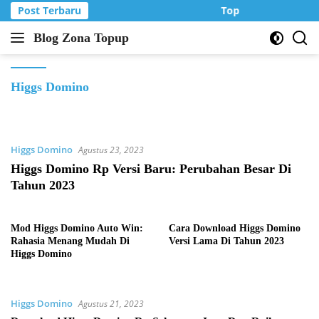
Langsung
Post Terbaru
Top Up Murah di Z
ke
Blog Zona Topup
konten
Tips
dan
Trik
Higgs Domino
bermain
game
online
Higgs Domino
Agustus 23, 2023
Higgs Domino Rp Versi Baru: Perubahan Besar Di
Tahun 2023
Mod Higgs Domino Auto Win:
Cara Download Higgs Domino
Rahasia Menang Mudah Di
Versi Lama Di Tahun 2023
Higgs Domino
Higgs Domino
Agustus 21, 2023