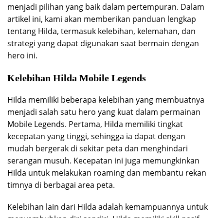
menjadi pilihan yang baik dalam pertempuran. Dalam
artikel ini, kami akan memberikan panduan lengkap
tentang Hilda, termasuk kelebihan, kelemahan, dan
strategi yang dapat digunakan saat bermain dengan
hero ini.
Kelebihan Hilda Mobile Legends
Hilda memiliki beberapa kelebihan yang membuatnya
menjadi salah satu hero yang kuat dalam permainan
Mobile Legends. Pertama, Hilda memiliki tingkat
kecepatan yang tinggi, sehingga ia dapat dengan
mudah bergerak di sekitar peta dan menghindari
serangan musuh. Kecepatan ini juga memungkinkan
Hilda untuk melakukan roaming dan membantu rekan
timnya di berbagai area peta.
Kelebihan lain dari Hilda adalah kemampuannya untuk