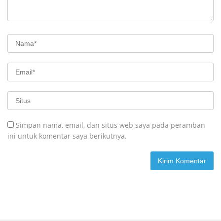
Simpan nama, email, dan situs web saya pada peramban
ini untuk komentar saya berikutnya.