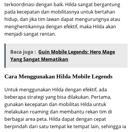
terkoordinasi dengan baik. Hilda sangat bergantung
pada kecepatan dan mobilitasnya untuk bertahan
hidup, dan jika tim lawan dapat mengurungnya atau
menghentikannya dengan efektif, maka Hilda akan
menjadi sangat rentan.
Baca juga :
Guin Mobile Legends: Hero Mage
Yang Sangat Mematikan
Cara Menggunakan Hilda Mobile Legends
Untuk menggunakan Hilda dengan efektif, ada
beberapa strategi yang bisa dilakukan. Pertama,
gunakan kecepatan dan mobilitas Hilda untuk
melakukan roaming dan membantu rekan tim di
berbagai area peta. Hilda dapat dengan cepat
berpindah dari satu tempat ke tempat lain, sehingga ia