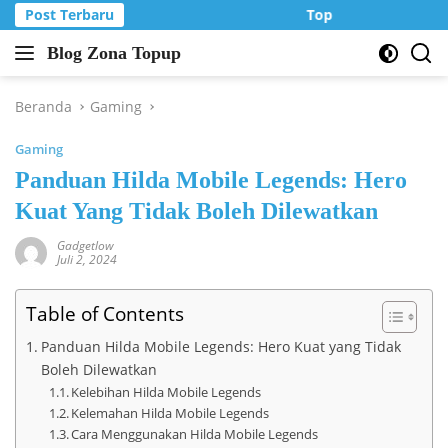
Langsung
Post Terbaru
Top Up Murah di Zo
ke
Blog Zona Topup
konten
Tips
dan
Trik
Beranda
Gaming
bermain
Gaming
game
online
Panduan Hilda Mobile Legends: Hero
Kuat Yang Tidak Boleh Dilewatkan
Gadgetlow
Juli 2, 2024
Table of Contents
Panduan Hilda Mobile Legends: Hero Kuat yang Tidak
Boleh Dilewatkan
Kelebihan Hilda Mobile Legends
Kelemahan Hilda Mobile Legends
Cara Menggunakan Hilda Mobile Legends