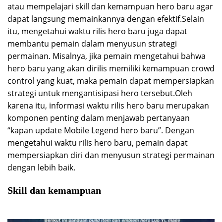
atau mempelajari skill dan kemampuan hero baru agar
dapat langsung memainkannya dengan efektif.Selain
itu, mengetahui waktu rilis hero baru juga dapat
membantu pemain dalam menyusun strategi
permainan. Misalnya, jika pemain mengetahui bahwa
hero baru yang akan dirilis memiliki kemampuan crowd
control yang kuat, maka pemain dapat mempersiapkan
strategi untuk mengantisipasi hero tersebut.Oleh
karena itu, informasi waktu rilis hero baru merupakan
komponen penting dalam menjawab pertanyaan
“kapan update Mobile Legend hero baru”. Dengan
mengetahui waktu rilis hero baru, pemain dapat
mempersiapkan diri dan menyusun strategi permainan
dengan lebih baik.
Skill dan kemampuan