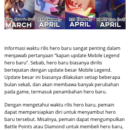
Informasi waktu rilis hero baru sangat penting dalam
menjawab pertanyaan “kapan update Mobile Legend
hero baru”. Sebab, hero baru biasanya dirilis
bertepatan dengan update besar Mobile Legend.
Update besar ini biasanya dilakukan setiap beberapa
bulan sekali, dan akan membawa banyak perubahan
pada game, termasuk penambahan hero baru.
Dengan mengetahui waktu rilis hero baru, pemain
dapat mempersiapkan diri untuk menyambut hero
baru tersebut. Misalnya, pemain dapat mengumpulkan
Battle Points atau Diamond untuk membeli hero baru,