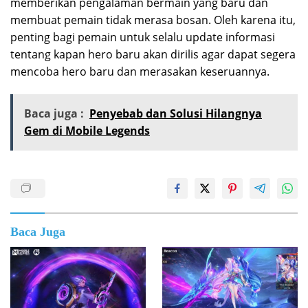
memberikan pengalaman bermain yang baru dan
membuat pemain tidak merasa bosan. Oleh karena itu,
penting bagi pemain untuk selalu update informasi
tentang kapan hero baru akan dirilis agar dapat segera
mencoba hero baru dan merasakan keseruannya.
Baca juga :
Penyebab dan Solusi Hilangnya
Gem di Mobile Legends
Baca Juga