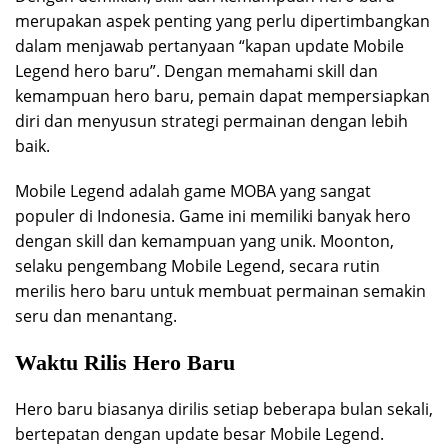
merupakan aspek penting yang perlu dipertimbangkan
dalam menjawab pertanyaan “kapan update Mobile
Legend hero baru”. Dengan memahami skill dan
kemampuan hero baru, pemain dapat mempersiapkan
diri dan menyusun strategi permainan dengan lebih
baik.
Mobile Legend adalah game MOBA yang sangat
populer di Indonesia. Game ini memiliki banyak hero
dengan skill dan kemampuan yang unik. Moonton,
selaku pengembang Mobile Legend, secara rutin
merilis hero baru untuk membuat permainan semakin
seru dan menantang.
Waktu Rilis Hero Baru
Hero baru biasanya dirilis setiap beberapa bulan sekali,
bertepatan dengan update besar Mobile Legend.