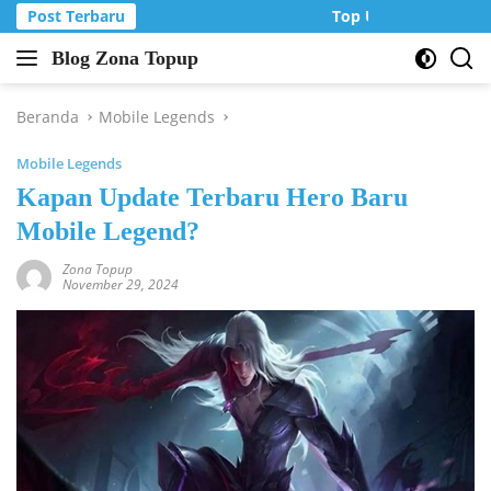
Langsung
Post Terbaru
Top Up Murah di Zon
ke
Blog Zona Topup
konten
Tips
dan
Trik
Beranda
Mobile Legends
bermain
Mobile Legends
game
online
Kapan Update Terbaru Hero Baru
Mobile Legend?
Zona Topup
November 29, 2024