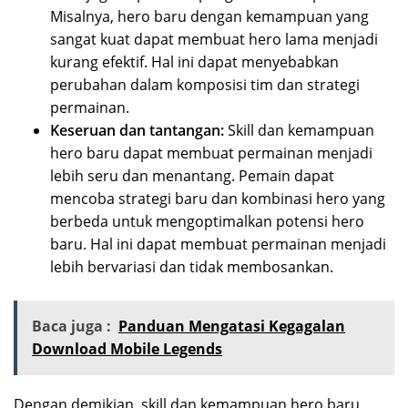
Misalnya, hero baru dengan kemampuan yang
sangat kuat dapat membuat hero lama menjadi
kurang efektif. Hal ini dapat menyebabkan
perubahan dalam komposisi tim dan strategi
permainan.
Keseruan dan tantangan:
Skill dan kemampuan
hero baru dapat membuat permainan menjadi
lebih seru dan menantang. Pemain dapat
mencoba strategi baru dan kombinasi hero yang
berbeda untuk mengoptimalkan potensi hero
baru. Hal ini dapat membuat permainan menjadi
lebih bervariasi dan tidak membosankan.
Baca juga :
Panduan Mengatasi Kegagalan
Download Mobile Legends
Dengan demikian, skill dan kemampuan hero baru