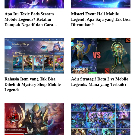
Apa Itu Toxic Pads Stream
Misteri Event Hall Mobile
Mobile Legends? Ketahui
Legend: Apa Saja yang Tak Bisa
Dampak Negatif dan Cara
Ditemukan?
Mengatasinya
Adu Strategi! Dota 2 vs Mobile
Rahasia Item yang Tak Bisa
Legends: Mana yang Terbaik?
Dibeli di Mystery Shop Mobile
Legends