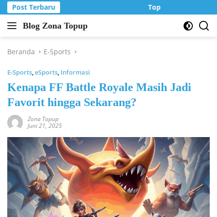
Langsung
Post Terbaru
Top Up Murah di Zo
ke
Blog Zona Topup
konten
Tips
dan
Trik
Beranda
E-Sports
bermain
E-Sports
,
eSports
,
Informasi
game
online
Kenapa FF Battle Royale Masih Jadi
Favorit hingga Sekarang?
Zona Topup
Juni 21, 2025