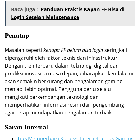
Baca juga :
Panduan Praktis Kapan FF Bisa di
Login Setelah Maintenance
Penutup
Masalah seperti
kenapa FF belum bisa login
seringkali
dipengaruhi oleh faktor teknis dan infrastruktur.
Dengan tren terbaru dalam teknologi digital dan
prediksi inovasi di masa depan, diharapkan kendala ini
akan semakin berkurang dan pengalaman gaming
menjadi lebih optimal. Pengguna perlu selalu
mengikuti perkembangan teknologi dan
memperhatikan informasi resmi dari pengembang
agar tetap mendapatkan pengalaman terbaik.
Saran Internal
Tips Memperbaiki Koneksi Internet untuk Gaming