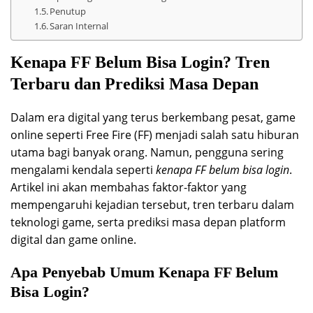
Penutup
Saran Internal
Kenapa FF Belum Bisa Login? Tren
Terbaru dan Prediksi Masa Depan
Dalam era digital yang terus berkembang pesat, game
online seperti Free Fire (FF) menjadi salah satu hiburan
utama bagi banyak orang. Namun, pengguna sering
mengalami kendala seperti
kenapa FF belum bisa login
.
Artikel ini akan membahas faktor-faktor yang
mempengaruhi kejadian tersebut, tren terbaru dalam
teknologi game, serta prediksi masa depan platform
digital dan game online.
Apa Penyebab Umum Kenapa FF Belum
Bisa Login?