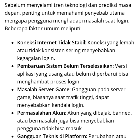
Sebelum menyelami tren teknologi dan prediksi masa
depan, penting untuk memahami penyebab utama
mengapa pengguna menghadapi masalah saat login.
Beberapa faktor umum meliputi:
Koneksi Internet Tidak Stabil:
Koneksi yang lemah
atau tidak konsisten sering menyebabkan
kegagalan login.
Pembaruan Sistem Belum Terselesaikan:
Versi
aplikasi yang usang atau belum diperbarui bisa
menghambat proses login.
Masalah Server Game:
Gangguan pada server
game, biasanya saat trafik tinggi, dapat
menyebabkan kendala login.
Permasalahan Akun:
Akun yang dibajak, banned,
atau bermasalah juga bisa menyebabkan
pengguna tidak bisa masuk.
Gangguan Teknis di Platform:
Perubahan atau