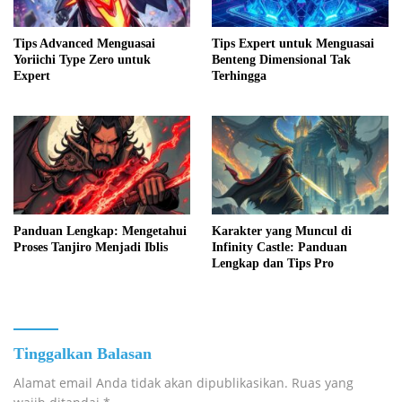
Tips Advanced Menguasai
Tips Expert untuk Menguasai
Yoriichi Type Zero untuk
Benteng Dimensional Tak
Expert
Terhingga
Panduan Lengkap: Mengetahui
Karakter yang Muncul di
Proses Tanjiro Menjadi Iblis
Infinity Castle: Panduan
Lengkap dan Tips Pro
Tinggalkan Balasan
Alamat email Anda tidak akan dipublikasikan.
Ruas yang