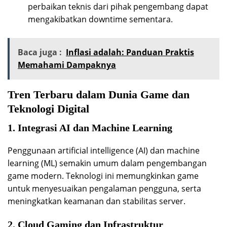
perbaikan teknis dari pihak pengembang dapat
mengakibatkan downtime sementara.
Baca juga :
Inflasi adalah: Panduan Praktis
Memahami Dampaknya
Tren Terbaru dalam Dunia Game dan
Teknologi Digital
1. Integrasi AI dan Machine Learning
Penggunaan artificial intelligence (AI) dan machine
learning (ML) semakin umum dalam pengembangan
game modern. Teknologi ini memungkinkan game
untuk menyesuaikan pengalaman pengguna, serta
meningkatkan keamanan dan stabilitas server.
2. Cloud Gaming dan Infrastruktur