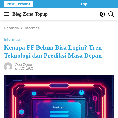
Langsung
Post Terbaru
Top Up Murah di Zo
ke
Blog Zona Topup
konten
Tips
dan
Trik
Beranda
Informasi
bermain
Informasi
game
online
Kenapa FF Belum Bisa Login? Tren
Teknologi dan Prediksi Masa Depan
Zona Topup
Juni 20, 2025