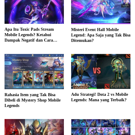
Apa Itu Toxic Pads Stream
Misteri Event Hall Mobile
Mobile Legends? Ketahui
Legend: Apa Saja yang Tak Bisa
Dampak Negatif dan Cara
Ditemukan?
Mengatasinya
Adu Strategi! Dota 2 vs Mobile
Rahasia Item yang Tak Bisa
Legends: Mana yang Terbaik?
Dibeli di Mystery Shop Mobile
Legends