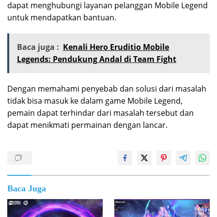
dapat menghubungi layanan pelanggan Mobile Legend
untuk mendapatkan bantuan.
Baca juga :
Kenali Hero Eruditio Mobile
Legends: Pendukung Andal di Team Fight
Dengan memahami penyebab dan solusi dari masalah
tidak bisa masuk ke dalam game Mobile Legend,
pemain dapat terhindar dari masalah tersebut dan
dapat menikmati permainan dengan lancar.
Baca Juga